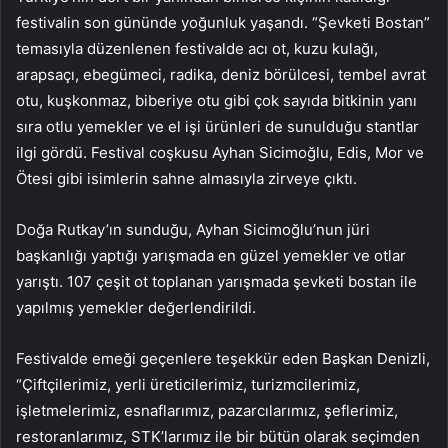
festivalin son gününde yoğunluk yaşandı. “Şevketi Bostan”
temasıyla düzenlenen festivalde acı ot, kuzu kulağı,
arapsaçı, ebegümeci, radika, deniz börülcesi, tembel avrat
otu, kuşkonmaz, biberiye otu gibi çok sayıda bitkinin yanı
sıra otlu yemekler ve el işi ürünleri de sunulduğu stantlar
ilgi gördü. Festival coşkusu Ayhan Sicimoğlu, Edis, Mor ve
Ötesi gibi isimlerin sahne almasıyla zirveye çıktı.
Doğa Rutkay’ın sunduğu, Ayhan Sicimoğlu’nun jüri
başkanlığı yaptığı yarışmada en güzel yemekler ve otlar
yarıştı. 107 çeşit ot toplanan yarışmada şevketi bostan ile
yapılmış yemekler değerlendirildi.
Festivalde emeği geçenlere teşekkür eden Başkan Denizli,
“Çiftçilerimiz, yerli üreticilerimiz, turizmcilerimiz,
işletmelerimiz, esnaflarımız, pazarcılarımız, şeflerimiz,
restoranlarımız, STK’larımız ile bir bütün olarak seçimden