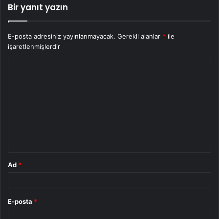
Bir yanıt yazın
E-posta adresiniz yayınlanmayacak.
Gerekli alanlar
*
ile
işaretlenmişlerdir
Y
o
r
u
m
*
Ad
*
E-posta
*