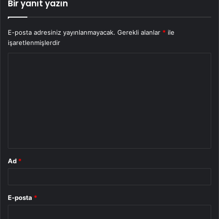
Bir yanıt yazın
E-posta adresiniz yayınlanmayacak.
Gerekli alanlar
*
ile
işaretlenmişlerdir
Y
o
r
u
m
*
Ad
*
E-posta
*