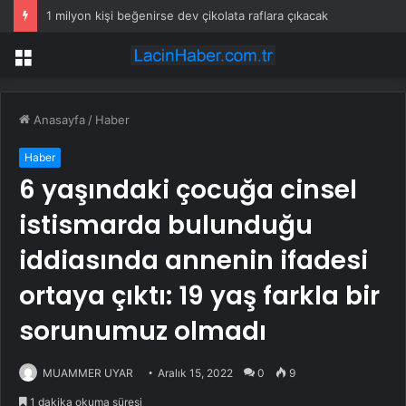
1 milyon kişi beğenirse dev çikolata raflara çıkacak
Menü
Anasayfa
/
Haber
Haber
6 yaşındaki çocuğa cinsel
istismarda bulunduğu
iddiasında annenin ifadesi
ortaya çıktı: 19 yaş farkla bir
sorunumuz olmadı
MUAMMER UYAR
Aralık 15, 2022
0
9
1 dakika okuma süresi