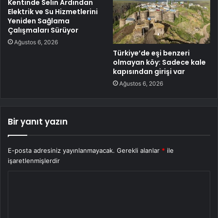
Kentinde Selin Ardından
Elektrik ve Su Hizmetlerini
Yeniden Sağlama
Çalışmaları Sürüyor
Ağustos 6, 2026
Türkiye’de eşi benzeri
olmayan köy: Sadece kale
kapısından girişi var
Ağustos 6, 2026
Bir yanıt yazın
E-posta adresiniz yayınlanmayacak.
Gerekli alanlar
*
ile
işaretlenmişlerdir
Y
o
r