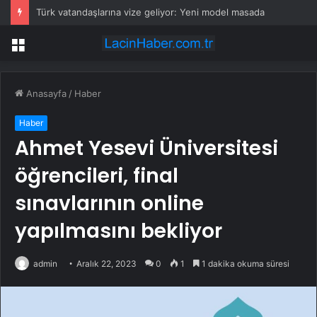
Türk vatandaşlarına vize geliyor: Yeni model masada
Menü
Anasayfa
/
Haber
Haber
Ahmet Yesevi Üniversitesi
öğrencileri, final
sınavlarının online
yapılmasını bekliyor
admin
Aralık 22, 2023
0
1
1 dakika okuma süresi