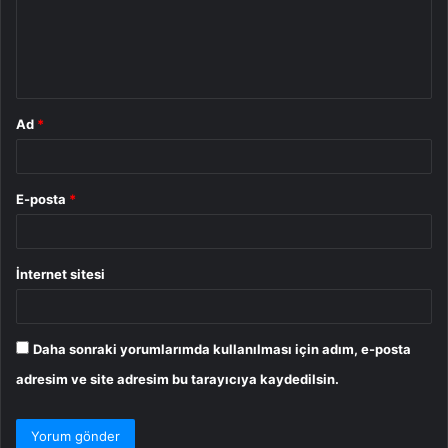
u
m
*
Ad
*
E-posta
*
İnternet sitesi
Daha sonraki yorumlarımda kullanılması için adım, e-posta
adresim ve site adresim bu tarayıcıya kaydedilsin.