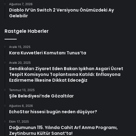
Ağustos 7, 2026
Diablo IV’ün Switch 2 Versiyonu Önümüzdeki Ay
Gelebilir
Rastgele Haberler
Aralık 15, 2025
Kara Kuvvetleri Komutanı Tunus’ta
Aralık 20, 2025
Sendikaları Ziyaret Eden Bakan Işıkhan Asgari Ücret
Tespit Komisyonu Toplantısına Katıldı: Enflasyona
Ezdirmeme İlkesine Dikkat Edeceğiz
Temmuz 13, 2025
Şile Belediyesi’nde Gözaltılar
Ağustos 6, 2026
EchoStar hissesi bugün neden düşüyor?
Ekim 17, 2025
Doğumunun 115. Yılında Cahit Arf Anma Programı,
Zeytinburnu Kültür Sanat’ta!