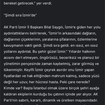
bereket getirecek.” yer verdi.
“Şimdi sıra İzmir’de”
AK Parti İzmir İl Başkanı Bilal Saygılı, İzmir’e giden her yolu
aydınlattıklarını belirterek, “İzmir’in arkasındaki dağların,
dağlarının çiçeklerinin, yaralarına şifalarının, özlemlerine
kavuşmanın vakti geldi. Şimdi sıra geldi. en ıssız, en ıssız
yollarını aydınlat. Bu şehir güzel İzmir.” Yıllardır halkının
acısını dert etmeyen, öngörüsüz, beceriksiz ve plansız bir
yönetimin pençesinde zaman kaybetmiş, zarar görmüş ve
tükenmiştir. Keyifli İzmir çeyrek asırdır onu İzmir yapan
fiyatlardan ve hak ettiğinden mahrum kalmış, sadece yüzü
değil her uzuv, her hücresi hasta. Peki çare nerede?
Kimde var? Başta İstanbul olmak üzere birçok şehri ayağa
kaldıran ekiplerin kurduğu bu çatının içinde yer alıyor. AK
Parti’nin sabırlı, kararlı, dinamik ve üretken mayasındadır.