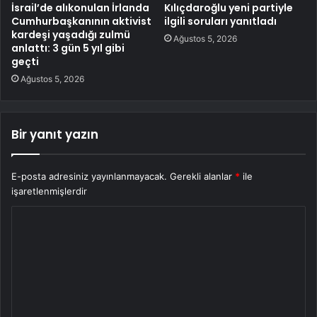
İsrail’de alıkonulan İrlanda
Kılıçdaroğlu yeni partiyle
Cumhurbaşkanının aktivist
ilgili soruları yanıtladı
kardeşi yaşadığı zulmü
Ağustos 5, 2026
anlattı: 3 gün 5 yıl gibi
geçti
Ağustos 5, 2026
Bir yanıt yazın
E-posta adresiniz yayınlanmayacak.
Gerekli alanlar
*
ile
işaretlenmişlerdir
Y
o
r
u
m