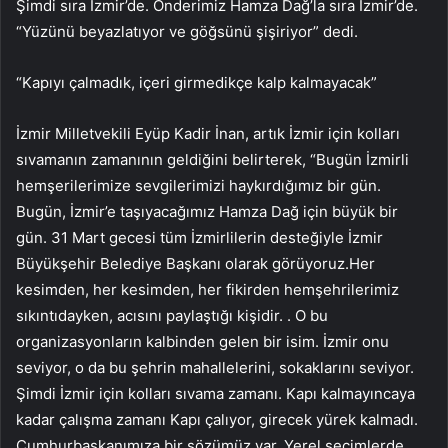
Şimdi sıra İzmir’de. Önderimiz Hamza Dağ’la sıra İzmir’de.
“Yüzünü beyazlatıyor ve göğsünü şişiriyor” dedi.
“Kapıyı çalmadık, içeri girmedikçe kalp kalmayacak”
İzmir Milletvekili Eyüp Kadir İnan, artık İzmir için kolları
sıvamanın zamanının geldiğini belirterek, “Bugün İzmirli
hemşerilerimize sevgilerimizi haykırdığımız bir gün.
Bugün, İzmir’e taşıyacağımız Hamza Dağ için büyük bir
gün. 31 Mart gecesi tüm İzmirlilerin desteğiyle İzmir
Büyükşehir Belediye Başkanı olarak görüyoruz.Her
kesimden, her kesimden, her fikirden hemşehrilerimiz
sıkıntıdayken, acısını paylaştığı kişidir. . O bu
organizasyonların kalbinden gelen bir isim. İzmir onu
seviyor, o da bu şehrin mahallelerini, sokaklarını seviyor.
Şimdi İzmir için kolları sıvama zamanı. Kapı kalmayıncaya
kadar çalışma zamanı Kapı çalıyor, girecek yürek kalmadı.
Cumhurbaşkanımıza bir sözümüz var. Yerel seçimlerde