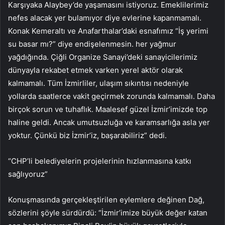
Karşıyaka Alaybey’de yaşamasını istiyoruz. Emeklilerimiz
nefes alacak yer bulamıyor diye evlerine kapanmamalı.
Konak Kemeraltı ve Anafarthalar’daki esnafımız “İş yerimi
su basar mı?” diye endişelenmesin. her yağmur
yağdığında. Çiğli Organize Sanayi’deki sanayicilerimiz
dünyayla rekabet etmek varken yerel aktör olarak
kalmamalı. Tüm İzmirliler, ulaşım sıkıntısı nedeniyle
yollarda saatlerce vakit geçirmek zorunda kalmamalı. Daha
birçok sorun ve tuhaflık. Maalesef güzel İzmir’imizde top
haline geldi. Ancak umutsuzluğa ve karamsarlığa asla yer
yoktur. Çünkü biz İzmir’iz, başarabiliriz” dedi.
“CHP’li belediyelerin projelerinin hızlanmasına katkı
sağlıyoruz”
Konuşmasında gerçekleştirilen eylemlere değinen Dağ,
sözlerini şöyle sürdürdü: “İzmir’imize büyük değer katan