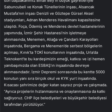
son başbakanımız Binali Bey’in büyük gayretleriyle
Sabuncubeli ve Konak Tünellerinin inşası, Alsancak
Mustafa’nın inşası Denizli ve Göztepe Gürsel Aksel
stadyumları, Adnan Menderes Havalimanı kapasitesine
ulaşıldı. Foça, Ödemiş ve Menderes devlet hastanelerinin
yapımında, İzmir Şehir Hastanesi’nin işletmeye
alınmasında, Menemen, Aliağa ve Çandarlı Karayolları
inşaatında, Bergama ve Menemen’de serbest bölgelerin
açılması, Kınık’ta TOKİ konutlarının inşaatında, Urla’da
Teknokent’te bu kardeşimizin emeği, katkısı ve izi hemen
yanıbaşımızda olan ESBAŞ’ın inşaatında devreye
alınmasındadır. İzmir Depremi sonrasında bu kentte 5000
konutun yanı sıra birçok okul ve KYK yurt inşaatında.
Kısacası şehrimize değer katan sayısız proje ve çalışmada.
“Ayrıca projelerin hızlanmasına ve onaylanmasına da katkı
sağlıyoruz. CHP ilçe belediyeleri ve büyükşehir belediyesi
tarafından yürütülüyor.”