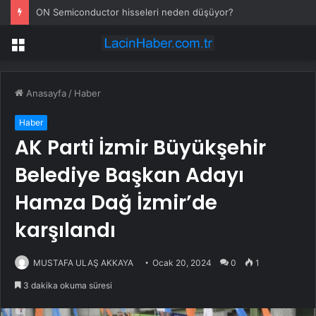
ON Semiconductor hisseleri neden düşüyor?
Menü
Anasayfa
/
Haber
Haber
AK Parti İzmir Büyükşehir
Belediye Başkan Adayı
Hamza Dağ İzmir’de
karşılandı
MUSTAFA ULAŞ AKKAYA
Ocak 20, 2024
0
1
3 dakika okuma süresi