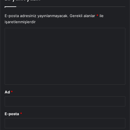
E-posta adresiniz yayınlanmayacak.
Gerekli alanlar
*
ile
işaretlenmişlerdir
Y
o
r
u
m
*
Ad
*
E-posta
*