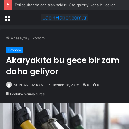
Eyüpsultan’da can alan saldırı: Oto galeriyi kana buladılar
Menü
Anasayfa
/
Ekonomi
Ekonomi
Akaryakıta bu gece bir zam
daha geliyor
NURCAN BAYRAM
Haziran 28, 2025
0
0
1 dakika okuma süresi