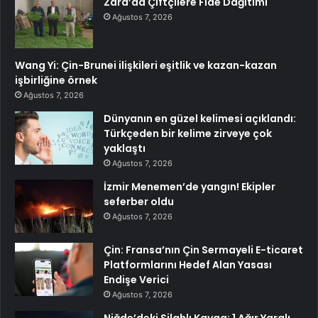
Zara’da Çiftçilere Fide Dağıtımı
Ağustos 7, 2026
Wang Yi: Çin-Brunei ilişkileri eşitlik ve kazan-kazan
işbirliğine örnek
Ağustos 7, 2026
Dünyanın en güzel kelimesi açıklandı:
Türkçeden bir kelime zirveye çok
yaklaştı
Ağustos 7, 2026
İzmir Menemen’de yangın! Ekipler
seferber oldu
Ağustos 7, 2026
Çin: Fransa’nın Çin Sermayeli E-ticaret
Platformlarını Hedef Alan Yasası
Endişe Verici
Ağustos 7, 2026
Niğde’deki Silahlı Kavga: 1 Ağır Yaralı