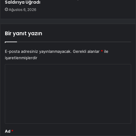
Saldırıya Uğradı
Ağustos 6, 2026
Bir yanıt yazın
E-posta adresiniz yayınlanmayacak.
Gerekli alanlar
*
ile
işaretlenmişlerdir
Y
o
r
u
m
*
Ad
*