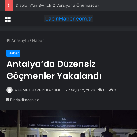
Diablo IV’ün Switch 2 Versiyonu Önümüzdeki Ay Gelebilir
Menü
Anasayfa
/
Haber
Haber
Antalya’da Düzensiz
Göçmenler Yakalandı
MEHMET HAZBİN KAZBEK
Mayıs 12, 2026
0
0
Bir dakikadan az