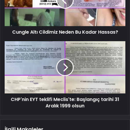
Cungle Altı Cildimiz Neden Bu Kadar Hassas?
CHP'nin EYT teklifi Meclis'te: Başlangıç ​​tarihi 31
Aralık 1999 olsun
İlgili Makaleler