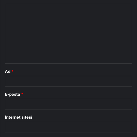
Y
o
r
u
m
*
Ad
*
E-posta
*
İnternet sitesi