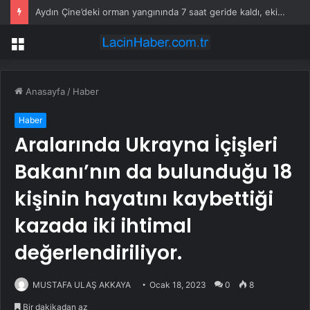
Aydın Çine’deki orman yangınında 7 saat geride kaldı, ekiplerin müdahalesi sürüyor
Menü
Anasayfa
/
Haber
Haber
Aralarında Ukrayna İçişleri
Bakanı’nın da bulunduğu 18
kişinin hayatını kaybettiği
kazada iki ihtimal
değerlendiriliyor.
MUSTAFA ULAŞ AKKAYA
Ocak 18, 2023
0
8
Bir dakikadan az