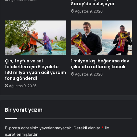
Saray’da buluşuyor
Ağustos 9, 2026
Çin, tayfun ve sel
1 milyon kişi beğenirse dev
felaketleri için 6 eyalete
çikolata raflara çıkacak
180 milyon yuan acil yardım
Ağustos 9, 2026
fonu gönderdi
Ağustos 9, 2026
Bir yanıt yazın
E-posta adresiniz yayınlanmayacak.
Gerekli alanlar
*
ile
işaretlenmişlerdir