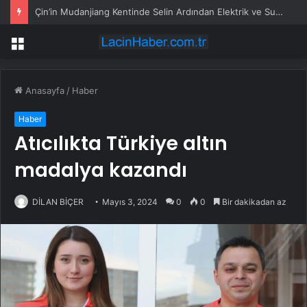
Çin’in Mudanjiang Kentinde Selin Ardından Elektrik ve Su Hizmetlerini Yeniden Sağlama Çalışmaları Sürüyor
Menü
Anasayfa
/
Haber
Haber
Atıcılıkta Türkiye altın
madalya kazandı
DİLAN BİÇER
Mayıs 3, 2024
0
0
Bir dakikadan az