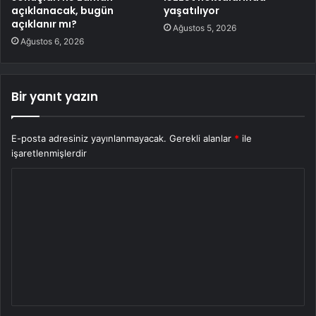
açıklanacak, bugün
yaşatılıyor
açıklanır mı?
Ağustos 5, 2026
Ağustos 6, 2026
Bir yanıt yazın
E-posta adresiniz yayınlanmayacak.
Gerekli alanlar
*
ile
işaretlenmişlerdir
Y
o
r
u
m
*