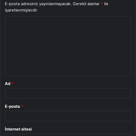
E-posta adresiniz yayınlanmayacak.
Gerekli alanlar
*
ile
işaretlenmişlerdir
Y
o
r
u
m
*
Ad
*
E-posta
*
İnternet sitesi