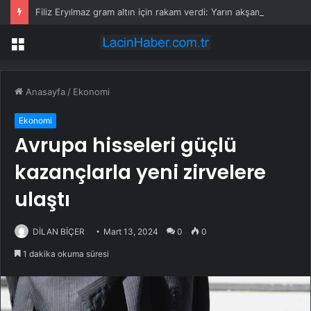
Filiz Eryılmaz gram altın için rakam verdi: Yarın akşama işaret etti
Menü
Anasayfa
/
Ekonomi
Ekonomi
Avrupa hisseleri güçlü
kazançlarla yeni zirvelere
ulaştı
DİLAN BİÇER
Mart 13, 2024
0
0
1 dakika okuma süresi