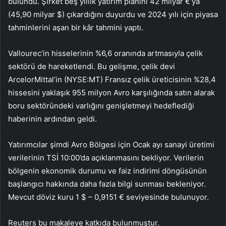
bulundu. Şirket beş yıllık yatırım planını 42 milyar €’ya
(45,90 milyar $) çıkardığını duyurdu ve 2024 yılı için piyasa
tahminlerini aşan bir kâr tahmini yaptı.
Vallourec’in hisselerinin %6,6 oranında artmasıyla çelik
sektörü de hareketlendi. Bu gelişme, çelik devi
ArcelorMittal’in (NYSE:MT) Fransız çelik üreticisinin %28,4
hissesini yaklaşık 955 milyon Avro karşılığında satın alarak
boru sektöründeki varlığını genişletmeyi hedeflediği
haberinin ardından geldi.
Yatırımcılar şimdi Avro Bölgesi için Ocak ayı sanayi üretimi
verilerinin TSİ 10:00’da açıklanmasını bekliyor. Verilerin
bölgenin ekonomik durumu ve faiz indirimi döngüsünün
başlangıcı hakkında daha fazla bilgi sunması bekleniyor.
Mevcut döviz kuru 1 $ – 0,9151 € seviyesinde bulunuyor.
Reuters bu makaleye katkıda bulunmuştur.