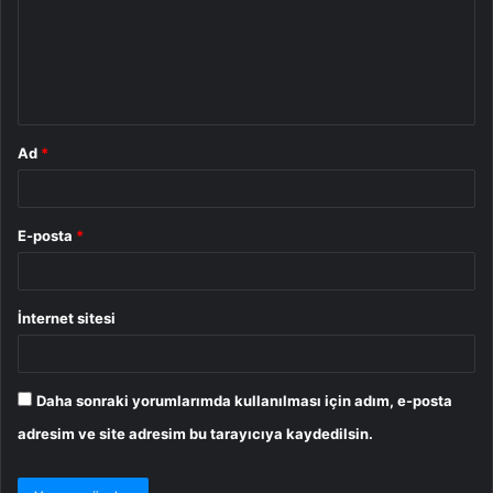
u
m
*
Ad
*
E-posta
*
İnternet sitesi
Daha sonraki yorumlarımda kullanılması için adım, e-posta
adresim ve site adresim bu tarayıcıya kaydedilsin.