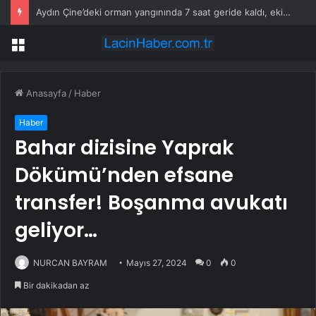
Aydın Çine’deki orman yangınında 7 saat geride kaldı, ekiplerin müdahalesi sürüyor
Menü
Anasayfa
/
Haber
Haber
Bahar dizisine Yaprak
Dökümü’nden efsane
transfer! Boşanma avukatı
geliyor…
NURCAN BAYRAM
Mayıs 27, 2024
0
0
Bir dakikadan az