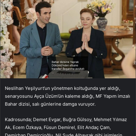
Neslihan Yeşilyurt’un yönetmen koltuğunda yer aldığı,
senaryosunu Ayça Üzüm’ün kaleme aldığı, MF Yapım imzalı
Bahar dizisi, salı günlerine damga vuruyor.
Kadrosunda; Demet Evgar, Buğra Gülsoy, Mehmet Yılmaz
Ak, Ecem Özkaya, Füsun Demirel, Elit Andaç Çam,
Demirhan Demircioğlu, Nil Sude Albayrak gibi isimlerin