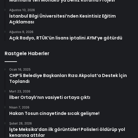
Marmaris’ten Monako’ya Deniz Koruma Projesi
Ağustos 10, 2026
İstanbul Bilgi Üniversitesi’nden Kesintisiz Eğitim
Açıklaması
Ağustos 9, 2026
Açık Radyo, RTÜK’ün lisans iptalini AYM’ye götürdü
Rastgele Haberler
Ocak 16, 2025
CHP’li Belediye Başkanları Rıza Akpolat’a Destek İçin
Toplandı
Mart 23, 2026
İlber Ortaylı’nın vasiyeti ortaya çıktı
Nisan 7, 2026
Hakan Tosun cinayetinde sıcak gelişme!
Şubat 28, 2026
İşte Meksika’dan ilk görüntüler! Polisleri öldürüp yol
kenarına attılar