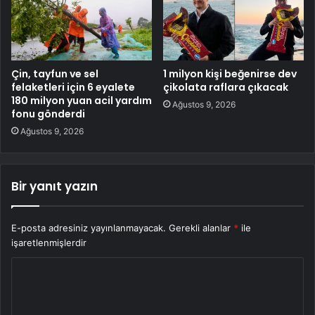
Çin, tayfun ve sel
1 milyon kişi beğenirse dev
felaketleri için 6 eyalete
çikolata raflara çıkacak
180 milyon yuan acil yardım
Ağustos 9, 2026
fonu gönderdi
Ağustos 9, 2026
Bir yanıt yazın
E-posta adresiniz yayınlanmayacak.
Gerekli alanlar
*
ile
işaretlenmişlerdir
Y
o
r