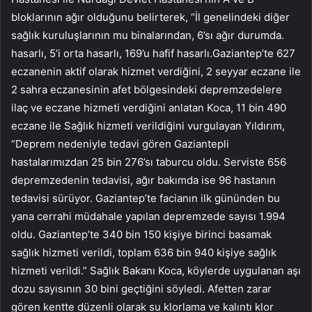
bloklarının ağır olduğunu belirterek, “İl genelindeki diğer
sağlık kuruluşlarının mu binalarından, 6’sı ağır durumda.
hasarlı, 5’i orta hasarlı, 169’u hafif hasarlı.Gaziantep’te 627
eczanenin aktif olarak hizmet verdiğini, 2 seyyar eczane ile
2 sahra eczanesinin afet bölgesindeki depremzedelere
ilaç ve eczane hizmeti verdiğini anlatan Koca, 11 bin 490
eczane ile Sağlık hizmeti verildiğini vurgulayan Yıldırım,
“Deprem nedeniyle tedavi gören Gaziantepli
hastalarımızdan 25 bin 276’sı taburcu oldu. Serviste 656
depremzedenin tedavisi, ağır bakımda ise 96 hastanın
tedavisi sürüyor. Gaziantep’te facianın ilk gününden bu
yana cerrahi müdahale yapılan depremzede sayısı 1.994
oldu. Gaziantep’te 340 bin 150 kişiye birinci basamak
sağlık hizmeti verildi, toplam 636 bin 940 kişiye sağlık
hizmeti verildi.” Sağlık Bakanı Koca, köylerde uygulanan aşı
dozu sayısının 30 bini geçtiğini söyledi. Afetten zarar
gören kentte düzenli olarak su klorlama ve kalıntı klor