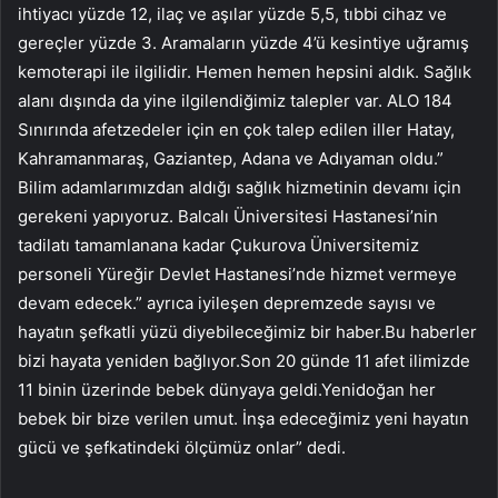
ihtiyacı yüzde 12, ilaç ve aşılar yüzde 5,5, tıbbi cihaz ve
gereçler yüzde 3. Aramaların yüzde 4’ü kesintiye uğramış
kemoterapi ile ilgilidir. Hemen hemen hepsini aldık. Sağlık
alanı dışında da yine ilgilendiğimiz talepler var. ALO 184
Sınırında afetzedeler için en çok talep edilen iller Hatay,
Kahramanmaraş, Gaziantep, Adana ve Adıyaman oldu.”
Bilim adamlarımızdan aldığı sağlık hizmetinin devamı için
gerekeni yapıyoruz. Balcalı Üniversitesi Hastanesi’nin
tadilatı tamamlanana kadar Çukurova Üniversitemiz
personeli Yüreğir Devlet Hastanesi’nde hizmet vermeye
devam edecek.” ayrıca iyileşen depremzede sayısı ve
hayatın şefkatli yüzü diyebileceğimiz bir haber.Bu haberler
bizi hayata yeniden bağlıyor.Son 20 günde 11 afet ilimizde
11 binin üzerinde bebek dünyaya geldi.Yenidoğan her
bebek bir bize verilen umut. İnşa edeceğimiz yeni hayatın
gücü ve şefkatindeki ölçümüz onlar” dedi.