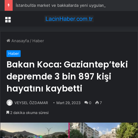
İstanbul’da market ve bakkallarda yeni uygulama devreye girdi
Menü
Anasayfa
/
Haber
Haber
Bakan Koca: Gaziantep’teki
depremde 3 bin 897 kişi
hayatını kaybetti
VEYSEL ÖZDAMAR
Mart 29, 2023
0
7
2 dakika okuma süresi