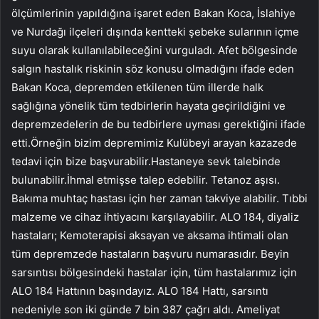
ölçümlerinin yapıldığına işaret eden Bakan Koca, İslahiye
ve Nurdağı ilçeleri dışında kentteki şebeke sularının içme
suyu olarak kullanılabileceğini vurguladı. Afet bölgesinde
salgın hastalık riskinin söz konusu olmadığını ifade eden
Bakan Koca, depremden etkilenen tüm illerde halk
sağlığına yönelik tüm tedbirlerin hayata geçirildiğini ve
depremzedelerin de bu tedbirlere uyması gerektiğini ifade
etti.Örneğin bizim depremimiz Kulübeyi arayan kazazede
tedavi için bize başvurabilir.Hastaneye sevk talebinde
bulunabilir.İhmal etmişse talep edebilir. Tetanoz aşısı.
Bakıma muhtaç hastası için her zaman takviye alabilir. Tıbbi
malzeme ve cihaz ihtiyacını karşılayabilir. ALO 184, diyaliz
hastaları; Kemoterapisi aksayan ve aksama ihtimali olan
tüm depremzede hastaların başvuru numarasıdır. Beyin
sarsıntısı bölgesindeki hastalar için, tüm hastalarımız için
ALO 184 Hattının başındayız. ALO 184 Hattı, sarsıntı
nedeniyle son iki günde 7 bin 387 çağrı aldı. Ameliyat