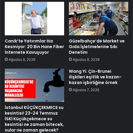
Canik’te Yatırımlar Hız
Güzelbahçe’de Market ve
Kesmiyor: 20 Bin Hane Fiber
Gıda İşletmelerine Sıkı
İnternete Kavuşuyor
Denetim
Ağustos 8, 2026
Ağustos 8, 2026
Wang Yi: Çin-Brunei
ilişkileri eşitlik ve kazan-
kazan işbirliğine örnek
Ağustos 7, 2026
İstanbul KÜÇÜKÇEKMECE su
kesintisi! 23-24 Temmuz
İSKİ Küçükçekmece su
kesintisi ne zaman bitecek,
sular ne zaman gelecek?