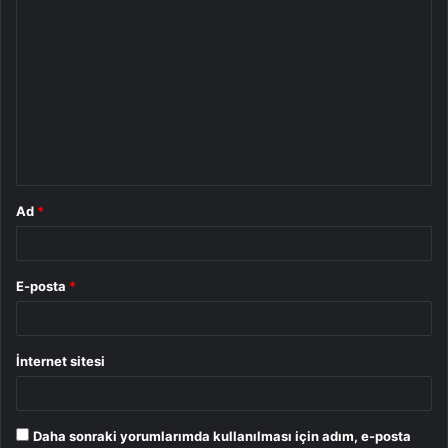
Y
o
r
u
m
*
Ad
*
E-posta
*
İnternet sitesi
Daha sonraki yorumlarımda kullanılması için adım, e-posta