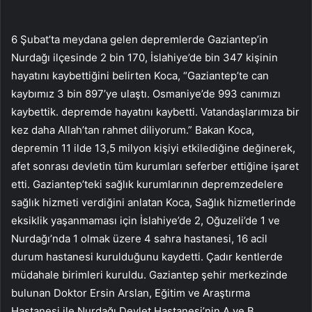
6 Şubat’ta meydana gelen depremlerde Gaziantep’in
Nurdağı ilçesinde 2 bin 170, İslahiye’de bin 347 kişinin
hayatını kaybettiğini belirten Koca, “Gaziantep’te can
kaybımız 3 bin 897’ye ulaştı. Osmaniye’de 993 canımızı
kaybettik. depremde hayatını kaybetti. Vatandaşlarımıza bir
kez daha Allah’tan rahmet diliyorum.” Bakan Koca,
depremin 11 ilde 13,5 milyon kişiyi etkilediğine değinerek,
afet sonrası devletin tüm kurumları seferber ettiğine işaret
etti. Gaziantep’teki sağlık kurumlarının depremzedelere
sağlık hizmeti verdiğini anlatan Koca, Sağlık hizmetlerinde
eksiklik yaşanmaması için İslahiye’de 2, Oğuzeli’de 1 ve
Nurdağı’nda 1 olmak üzere 4 sahra hastanesi, 16 acil
durum hastanesi kurulduğunu kaydetti. Çadır kentlerde
müdahale birimleri kuruldu. Gaziantep şehir merkezinde
bulunan Doktor Ersin Arslan, Eğitim ve Araştırma
Hastanesi ile Nurdağı Devlet Hastanesi’nin A ve B