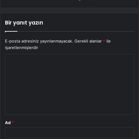
Bir yanıt yazın
E-posta adresiniz yayınlanmayacak.
Gerekli alanlar
*
ile
işaretlenmişlerdir
Y
o
r
u
m
*
Ad
*