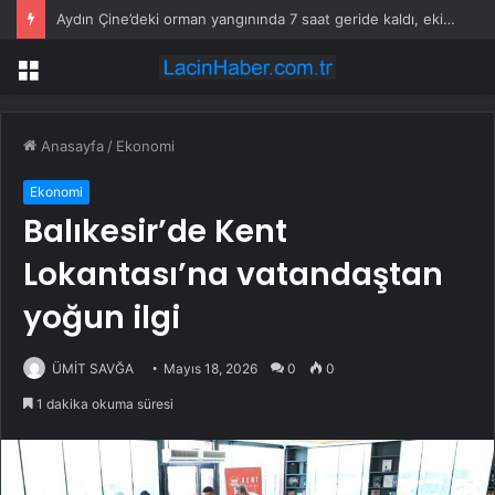
Aydın Çine’deki orman yangınında 7 saat geride kaldı, ekiplerin müdahalesi sürüyor
Menü
Anasayfa
/
Ekonomi
Ekonomi
Balıkesir’de Kent
Lokantası’na vatandaştan
yoğun ilgi
ÜMİT SAVĞA
Mayıs 18, 2026
0
0
1 dakika okuma süresi