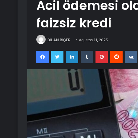
Acil ödemesi ola
faizsiz kredi
DİLAN BİÇER
Ağustos 11, 2025
Facebook
Twitter
LinkedIn
Tumblr
Pinterest
Reddit