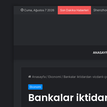
Shenzhou
Cuma, Ağustos 7 2026
Son Dakika Haberleri
ANASAY
Anasayfa
/
Ekonomi
/
Bankalar iktidardan vicdanlı çı
Ekonomi
Bankalar iktidar