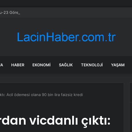
-23 Görevi: Uzayda Yenilikçi Deneyler
FA
HABER
EKONOMI
SAĞLIK
TEKNOLOJI
YAŞAM
ktı: Acil ödemesi olana 90 bin lira faizsiz kredi
dan vicdanlı çıktı: