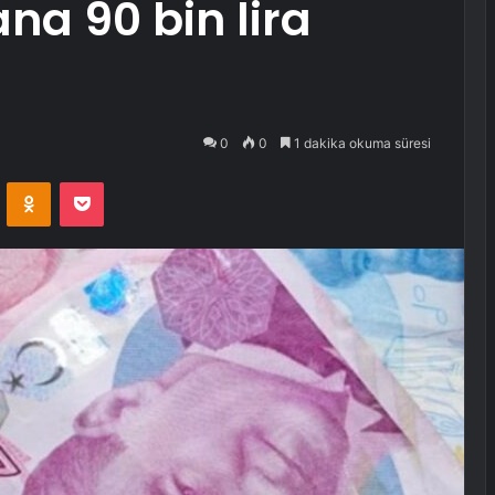
na 90 bin lira
0
0
1 dakika okuma süresi
VKontakte
Odnoklassniki
Pocket