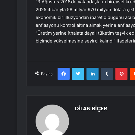
“3 Ağustos 2018’de vatandaşların bireysel kred
2025 itibarıyla 58 milyar 970 milyon dolara çıktı. 
ekonomik bir illüzyondan ibaret olduğunu acı bi
enflasyonu kontrol altına almak yerine enflas
“Üretim yerine ithalata dayalı tüketim teşvik ed
biçimde yükselmesine seyirci kalındı” ifadelerin
Facebook
Twitter
LinkedIn
Tumblr
Pint
Paylaş
DİLAN BİÇER