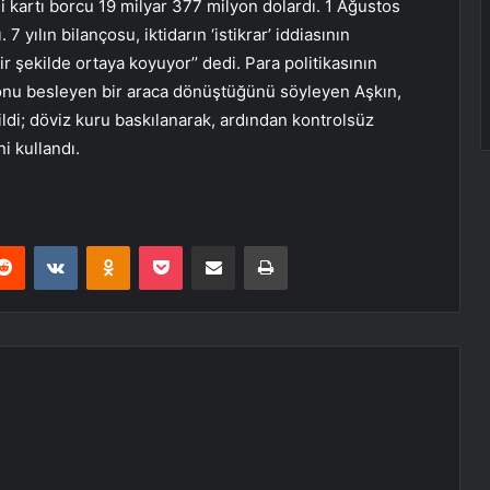
i kartı borcu 19 milyar 377 milyon dolardı. 1 Ağustos
7 yılın bilançosu, iktidarın ‘istikrar’ iddiasının
r şekilde ortaya koyuyor’’ dedi. Para politikasının
yonu besleyen bir araca dönüştüğünü söyleyen Aşkın,
ildi; döviz kuru baskılanarak, ardından kontrolsüz
i kullandı.
erest
Reddit
VKontakte
Odnoklassniki
Pocket
E-Posta ile paylaş
Yazdır