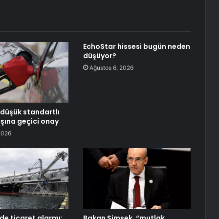
EchoStar hissesi bugün neden
düşüyor?
Ağustos 6, 2026
düşük standartlı
ışına geçici onay
2026
de ticaret alarmı:
Bakan Şimşek, “mutlak