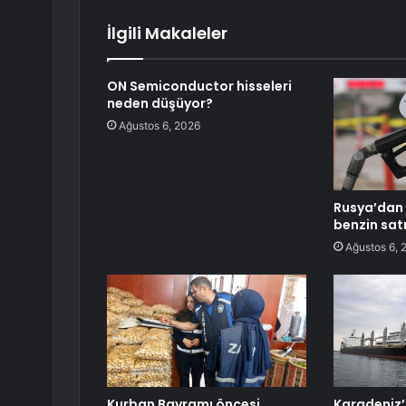
İlgili Makaleler
ON Semiconductor hisseleri
neden düşüyor?
Ağustos 6, 2026
Rusya’dan 
benzin sat
Ağustos 6, 
Kurban Bayramı öncesi
Karadeniz’