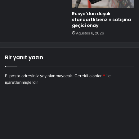
Rusya’dan düşük
standartlı benzin satışına
geçici onay
Ağustos 6, 2026
Bir yanıt yazın
E-posta adresiniz yayınlanmayacak.
Gerekli alanlar
*
ile
işaretlenmişlerdir
Y
o
r
u
m