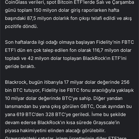
CoinGlass verileri, spot Bitcoin ETF’lerde Salı ve Çarşamba
günü toplam 150 milyon dolar giriş raporlarken hafta
başındaki 87,5 milyon dolarlık fon çıkışı telafi edildi ve akış
pozitife döndü.
Son haftalarda ilgi odağı olmaya başlayan Fidelity’nin
FBTC
ETF’i dün en çok talep edilen fon olarak 116,7 milyon dolar
topladı ve 42 milyon dolar toplayan
BlackRock’ın ETF’ini
geride bıraktı.
Blackrock, bugün itibarıyla 17 milyar dolar değerinde 256
bin BTC tutuyor, Fidelity ise FBTC fonu aracılığıyla yaklaşık
10 milyar dolar değerinde BTC’ye sahip. Diğer yandan
lansmandan bu yana çıkış görülen
GBTC
, Ocak ayından bu
yana 619 BTC’den 328 BTC’ye geriledi. İvme bu şekilde
devam ederse
BlackRock’ın
kısa sürede Grayscale’in
piyasa hakimiyetini elinden alacağı görülebilir.
Grayscale’deki satışlar, işlem ücretlerinin diğer ETF’lere