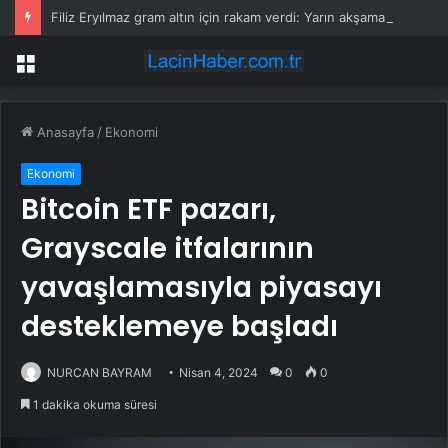
Filiz Eryılmaz gram altın için rakam verdi: Yarın akşama işaret etti
Menü
Anasayfa
/
Ekonomi
Ekonomi
Bitcoin ETF pazarı,
Grayscale itfalarının
yavaşlamasıyla piyasayı
desteklemeye başladı
NURCAN BAYRAM
Nisan 4, 2024
0
0
1 dakika okuma süresi