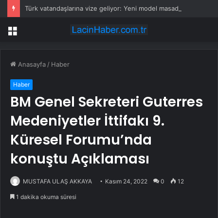
Türk vatandaşlarına vize geliyor: Yeni model masada
Menü
Anasayfa
/
Haber
Haber
BM Genel Sekreteri Guterres
Medeniyetler İttifakı 9.
Küresel Forumu’nda
konuştu Açıklaması
MUSTAFA ULAŞ AKKAYA
Kasım 24, 2022
0
12
1 dakika okuma süresi