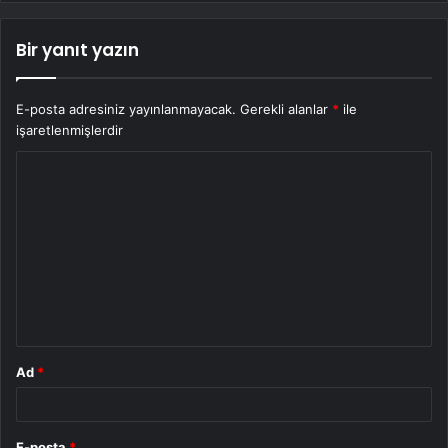
Bir yanıt yazın
E-posta adresiniz yayınlanmayacak.
Gerekli alanlar
*
ile
işaretlenmişlerdir
Y
o
r
u
m
*
Ad
*
E-posta
*