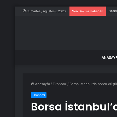
Zara’
Cumartesi, Ağustos 8 2026
Son Dakika Haberleri
ANASAY
Anasayfa
/
Ekonomi
/
Borsa İstanbul’da borcu düşük
Ekonomi
Borsa İstanbul’