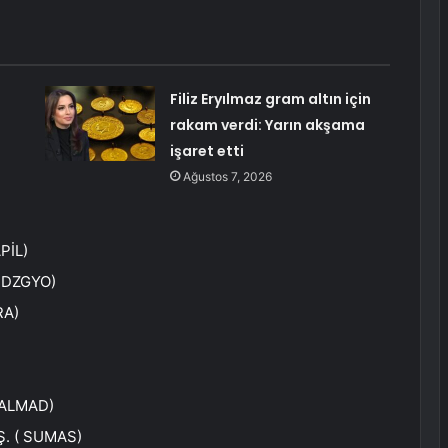
Filiz Eryılmaz gram altın için
rakam verdi: Yarın akşama
işaret etti
Ağustos 7, 2026
PİL
)
(
DZGYO
)
RA
)
ALMAD
)
Ş. (
SUMAS
)