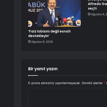
Alfredo Ga
seçti
Ağustos 6, 
‘Faiz lobisini değil esnafı
destekleyin’
Ağustos 6, 2026
Bir yanıt yazın
E-posta adresiniz yayınlanmayacak.
Gerekli alanlar
*
i
Y
o
r