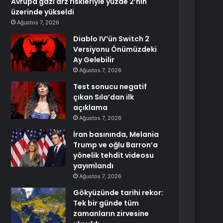
Avrupa gazı arz riskleriyle yüzde 2’nin
üzerinde yükseldi
Ağustos 7, 2026
Diablo IV’ün Switch 2
Versiyonu Önümüzdeki
Ay Gelebilir
Ağustos 7, 2026
Test sonucu negatif
çıkan Sıla’dan ilk
açıklama
Ağustos 7, 2026
İran basınında, Melania
Trump ve oğlu Barron’a
yönelik tehdit videosu
yayımlandı
Ağustos 7, 2026
Gökyüzünde tarihi rekor:
Tek bir günde tüm
zamanların zirvesine