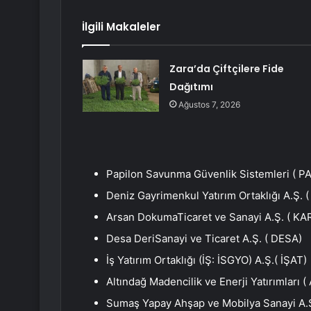
İlgili Makaleler
Zara’da Çiftçilere Fide
Dağıtımı
Ağustos 7, 2026
Papilon Savunma Güvenlik Sistemleri (
PA
Deniz Gayrimenkul Yatırım Ortaklığı A.Ş. 
Arsan Dokuma
Ticaret ve Sanayi A.Ş. (
KA
Desa Deri
Sanayi ve Ticaret A.Ş. (
DESA
)
İş Yatırım Ortaklığı (İŞ:
İSGYO
) A.Ş.(
İŞAT
)
Altındağ Madencilik ve Enerji Yatırımları (
Sumaş Yapay Ahşap ve Mobilya Sanayi A.