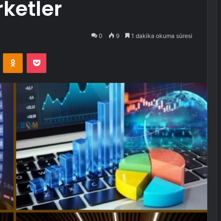
rketler
0
9
1 dakika okuma süresi
VKontakte
Odnoklassniki
Pocket