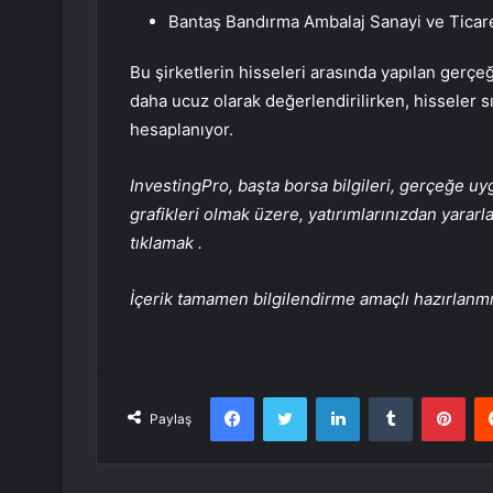
Bantaş Bandırma Ambalaj Sanayi ve Ticare
Bu şirketlerin hisseleri arasında yapılan ge
daha ucuz olarak değerlendirilirken, hisseler s
hesaplanıyor.
InvestingPro, başta borsa bilgileri, gerçeğe u
grafikleri olmak üzere, yatırımlarınızdan yarar
tıklamak
.
İçerik tamamen bilgilendirme amaçlı hazırlanmı
Facebook
Twitter
LinkedIn
Tumblr
Pint
Paylaş