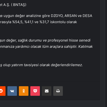
t A.Ş. (
BNTAŞ
)
rçeğe uygun değer analizine göre DZGYO, ARSAN ve DESA
ırasıyla %54,5, %41,1 ve %31,7 iskontolu olarak
ygun değer, sağlık durumu ve profesyonel hisse senedi
lanmanıza yardımcı olacak tüm araçlara sahiptir. Katılmak
ş olup yatırım tavsiyesi olarak değerlendirilemez.
erest
Reddit
VKontakte
Odnoklassniki
Pocket
E-Posta ile paylaş
Yazdır