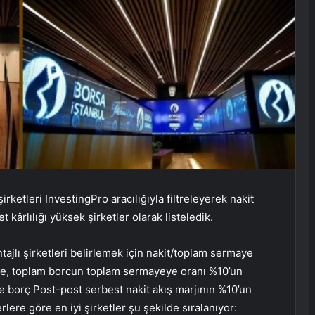
rketleri InvestingPro aracılığıyla filtreleyerek nakit
 kârlılığı yüksek şirketler olarak listeledik.
ajlı şirketleri belirlemek için nakit/toplam sermaye
inde, toplam borcun toplam sermayeye oranı %10’un
 ve borç Post-post serbest nakit akış marjının %10’un
rlere göre en iyi şirketler şu şekilde sıralanıyor: