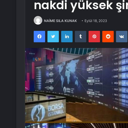
nakdi yüksek şi
NAİME SILA KUNAK
Eylül 18, 2023
Facebook
Twitter
LinkedIn
Tumblr
Pinterest
Reddit