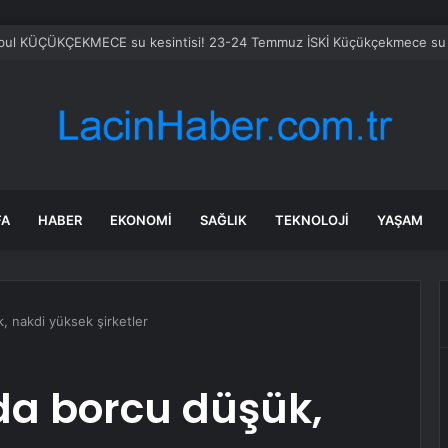
da Çiftçilere Fide Dağıtımı
FA
HABER
EKONOMI
SAĞLIK
TEKNOLOJI
YAŞAM
, nakdi yüksek şirketler
da borcu düşük,