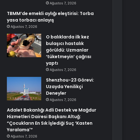
Ağustos 7, 2026
TBMM’de emekli aylığı eleştirisi: Torba
yasa torbacı anlayış
Ağustos 7, 2026
O balıklarda ilk kez
bulaşıcı hastalık
görüldü: Uzmanlar
‘tüketmeyin’ çağrısı
yaptı
Ağustos 7, 2026
Shenzhou-23 Görevi:
Uzayda Yenilikçi
Deneyler
Ağustos 7, 2026
Adalet Bakanlığı Adli Destek ve Mağdur
Hizmetleri Dairesi Başkanı Altuğ:
“Çocukların En Sık İşlediği Suç ‘Kasten
Yaralama'”
Ağustos 7, 2026