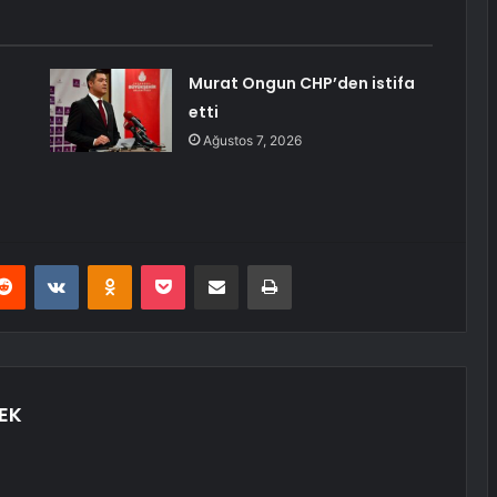
Murat Ongun CHP’den istifa
etti
Ağustos 7, 2026
erest
Reddit
VKontakte
Odnoklassniki
Pocket
E-Posta ile paylaş
Yazdır
EK