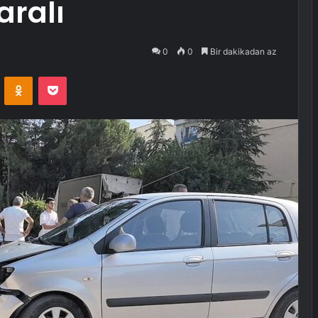
aralı
0
0
Bir dakikadan az
VKontakte
Odnoklassniki
Pocket