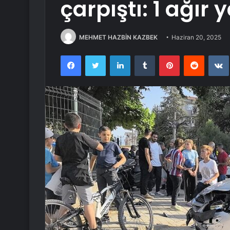
çarpıştı: 1 ağır y
MEHMET HAZBİN KAZBEK
Haziran 20, 2025
Facebook
Twitter
LinkedIn
Tumblr
Pinterest
Reddit