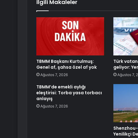
İlgili Makaleler
TBMM Başkanı Kurtulmuş:
Türk vatan
Genel af, şahsa özel af yok
geliyor: Y
Ağustos 7, 2026
Ağustos 7, 
TBMM’de emekli aylığı
eleştirisi: Torba yasa torbacı
anlayış
Ağustos 7, 2026
Shenzhou-
Yenilikçi D