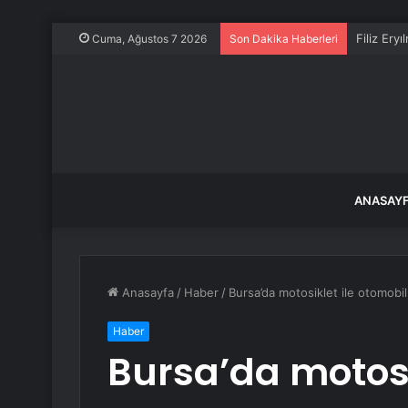
Filiz Ery
Cuma, Ağustos 7 2026
Son Dakika Haberleri
ANASAY
Anasayfa
/
Haber
/
Bursa’da motosiklet ile otomobil ç
Haber
Bursa’da motosi