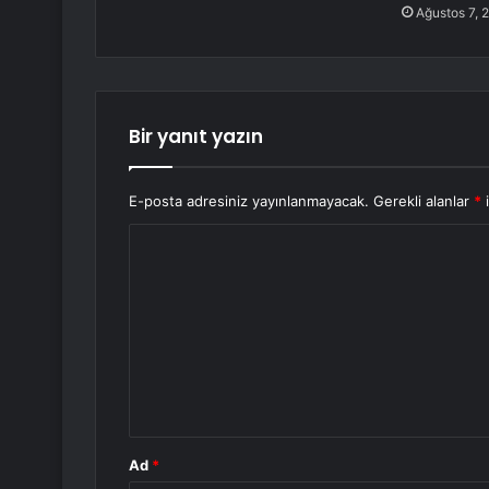
Ağustos 7, 
Bir yanıt yazın
E-posta adresiniz yayınlanmayacak.
Gerekli alanlar
*
i
Y
o
r
u
m
*
Ad
*