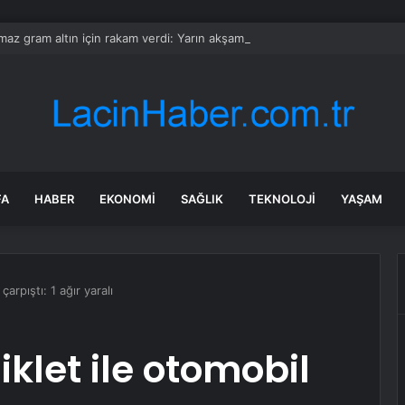
ılmaz gram altın için rakam verdi: Yarın akşama işaret etti
FA
HABER
EKONOMI
SAĞLIK
TEKNOLOJI
YAŞAM
arpıştı: 1 ağır yaralı
klet ile otomobil