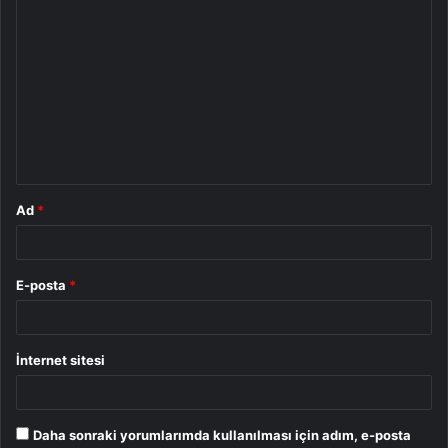
Y
o
r
u
m
*
Ad
*
E-posta
*
İnternet sitesi
Daha sonraki yorumlarımda kullanılması için adım, e-posta