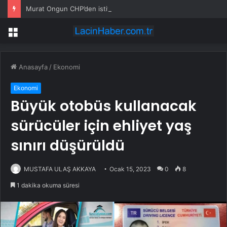
Murat Ongun CHP’den istifa etti
Menü
Anasayfa
/
Ekonomi
Ekonomi
Büyük otobüs kullanacak
sürücüler için ehliyet yaş
sınırı düşürüldü
MUSTAFA ULAŞ AKKAYA
Ocak 15, 2023
0
8
1 dakika okuma süresi