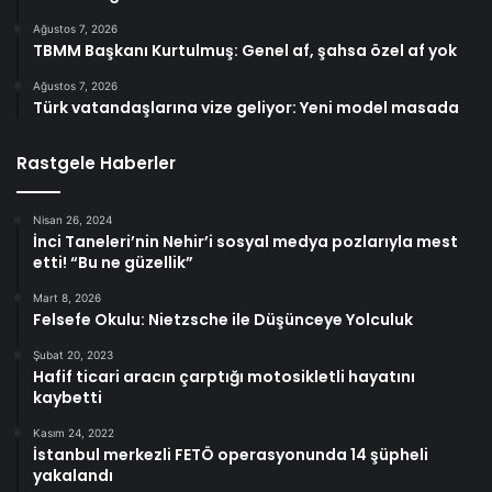
Ağustos 7, 2026
TBMM Başkanı Kurtulmuş: Genel af, şahsa özel af yok
Ağustos 7, 2026
Türk vatandaşlarına vize geliyor: Yeni model masada
Rastgele Haberler
Nisan 26, 2024
İnci Taneleri’nin Nehir’i sosyal medya pozlarıyla mest
etti! “Bu ne güzellik”
Mart 8, 2026
Felsefe Okulu: Nietzsche ile Düşünceye Yolculuk
Şubat 20, 2023
Hafif ticari aracın çarptığı motosikletli hayatını
kaybetti
Kasım 24, 2022
İstanbul merkezli FETÖ operasyonunda 14 şüpheli
yakalandı