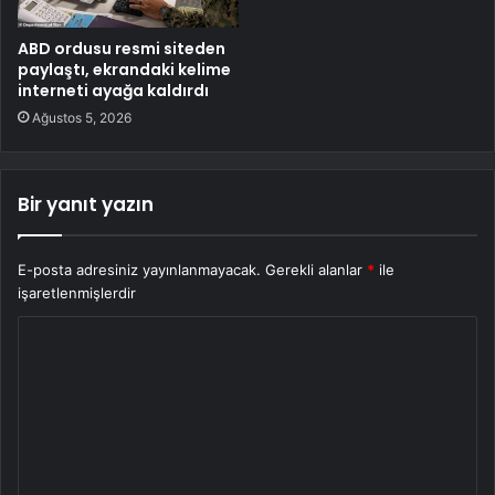
ABD ordusu resmi siteden
paylaştı, ekrandaki kelime
interneti ayağa kaldırdı
Ağustos 5, 2026
Bir yanıt yazın
E-posta adresiniz yayınlanmayacak.
Gerekli alanlar
*
ile
işaretlenmişlerdir
Y
o
r
u
m