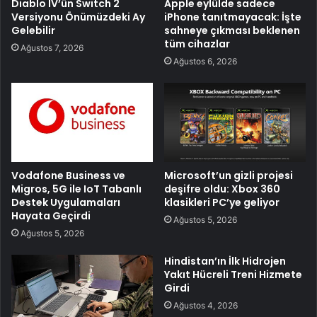
Diablo IV’ün Switch 2
Apple eylülde sadece
Versiyonu Önümüzdeki Ay
iPhone tanıtmayacak: İşte
Gelebilir
sahneye çıkması beklenen
tüm cihazlar
Ağustos 7, 2026
Ağustos 6, 2026
Vodafone Business ve
Microsoft’un gizli projesi
Migros, 5G ile IoT Tabanlı
deşifre oldu: Xbox 360
Destek Uygulamaları
klasikleri PC’ye geliyor
Hayata Geçirdi
Ağustos 5, 2026
Ağustos 5, 2026
Hindistan’ın İlk Hidrojen
Yakıt Hücreli Treni Hizmete
Girdi
Ağustos 4, 2026