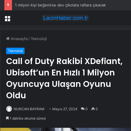
1 milyon kişi beğenirse dev çikolata raflara çıkacak
Menü
Anasayfa
/
Teknoloji
Teknoloji
Call of Duty Rakibi XDefiant,
Ubisoft’un En Hızlı 1 Milyon
Oyuncuya Ulaşan Oyunu
Oldu
NURCAN BAYRAM
Mayıs 27, 2024
0
0
1 dakika okuma süresi