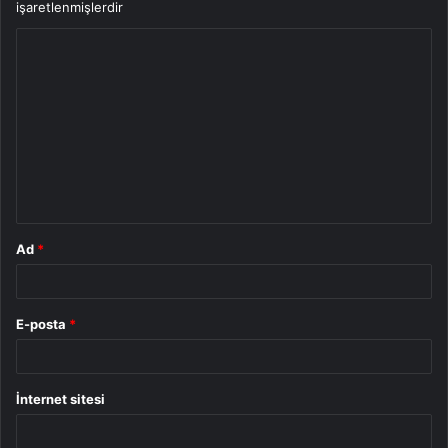
işaretlenmişlerdir
Y
o
r
u
m
*
Ad
*
E-posta
*
İnternet sitesi