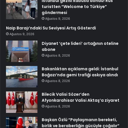
İstanbul gezisi kabusa döndü! Rus
turistten “Welcome to Türkiye”
göndermesi
Ağustos 9, 2026
Naip Barajı’ndaki Su Seviyesi Artış Gösterdi
Ağustos 9, 2026
Diyanet ‘çete lideri’ ortağının oteline
abone
Ağustos 8, 2026
Bakanlıktan açıklama geldi: İstanbul
Boğazı’nda gemi trafiği askıya alındı
Ağustos 8, 2026
Bilecik Valisi Sözer’den
Afyonkarahisar Valisi Aktaş’a ziyaret
Ağustos 8, 2026
Başkan Özlü “Paylaşmanın bereketi,
birlik ve beraberliğin gücüyle çoğalır”