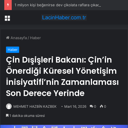
1 milyon kişi beğenirse dev çikolata raflara çıkacak
Menü
Anasayfa
/
Haber
Haber
Çin Dışişleri Bakanı: Çin’in
Önerdiği Küresel Yönetişim
İnisiyatifi’nin Zamanlaması
Son Derece Yerinde
MEHMET HAZBİN KAZBEK
Mart 16, 2026
0
0
1 dakika okuma süresi