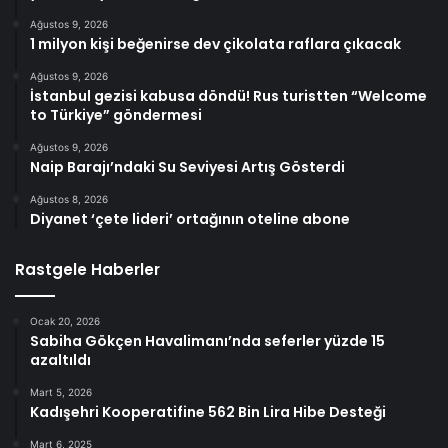
Ağustos 9, 2026
1 milyon kişi beğenirse dev çikolata raflara çıkacak
Ağustos 9, 2026
İstanbul gezisi kabusa döndü! Rus turistten “Welcome
to Türkiye” göndermesi
Ağustos 9, 2026
Naip Barajı’ndaki Su Seviyesi Artış Gösterdi
Ağustos 8, 2026
Diyanet ‘çete lideri’ ortağının oteline abone
Rastgele Haberler
Ocak 20, 2026
Sabiha Gökçen Havalimanı’nda seferler yüzde 15
azaltıldı
Mart 5, 2026
Kadışehri Kooperatifine 562 Bin Lira Hibe Desteği
Mart 6, 2025