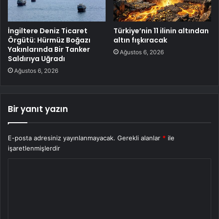
İngiltere Deniz Ticaret
Türkiye’nin 11 ilinin altından
Örgütü: Hürmüz Boğazı
altın fışkıracak
Yakınlarında Bir Tanker
Ağustos 6, 2026
Saldırıya Uğradı
Ağustos 6, 2026
Bir yanıt yazın
E-posta adresiniz yayınlanmayacak.
Gerekli alanlar
*
ile
işaretlenmişlerdir
Y
o
r
u