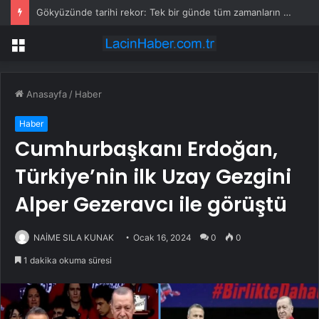
Gökyüzünde tarihi rekor: Tek bir günde tüm zamanların zirvesine ulaşıldı
Menü
Anasayfa
/
Haber
Haber
Cumhurbaşkanı Erdoğan,
Türkiye’nin ilk Uzay Gezgini
Alper Gezeravcı ile görüştü
NAİME SILA KUNAK
Ocak 16, 2024
0
0
1 dakika okuma süresi