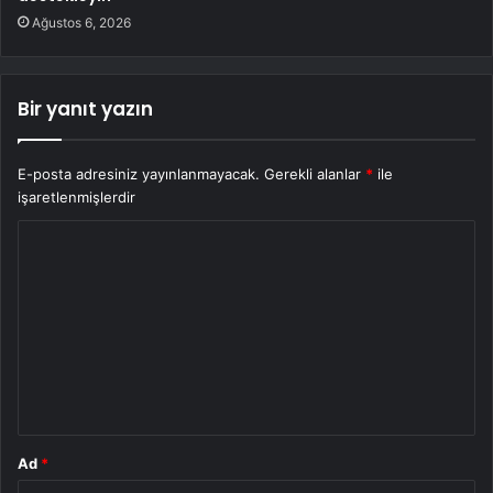
Ağustos 6, 2026
Bir yanıt yazın
E-posta adresiniz yayınlanmayacak.
Gerekli alanlar
*
ile
işaretlenmişlerdir
Y
o
r
u
m
*
Ad
*