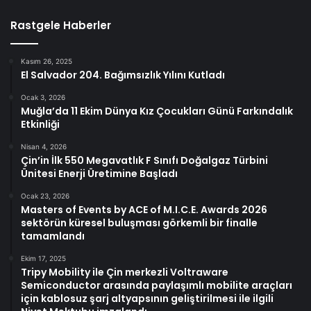
Rastgele Haberler
Kasım 26, 2025
El Salvador 204. Bağımsızlık Yılını Kutladı
Ocak 3, 2026
Muğla’da 11 Ekim Dünya Kız Çocukları Günü Farkındalık
Etkinliği
Nisan 4, 2026
Çin’in İlk 550 Megavatlık F Sınıfı Doğalgaz Türbini
Ünitesi Enerji Üretimine Başladı
Ocak 23, 2026
Masters of Events by ACE of M.I.C.E. Awards 2026
sektörün küresel buluşması görkemli bir finalle
tamamlandı
Ekim 17, 2025
Tripy Mobility ile Çin merkezli Voltraware
Semiconductor arasında paylaşımlı mobilite araçları
için kablosuz şarj altyapsının geliştirilmesi ile ilgili