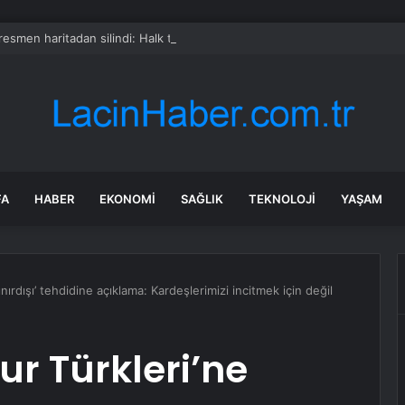
 resmen haritadan silindi: Halk tahliye edildi
FA
HABER
EKONOMI
SAĞLIK
TEKNOLOJI
YAŞAM
ırdışı’ tehdidine açıklama: Kardeşlerimizi incitmek için değil
r Türkleri’ne