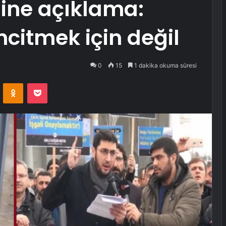
idine açıklama:
ncitmek için değil
0
15
1 dakika okuma süresi
VKontakte
Odnoklassniki
Pocket