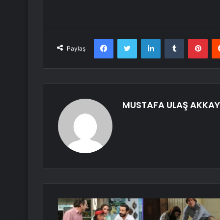
Facebook
Twitter
LinkedIn
Tumblr
Pint
Paylaş
MUSTAFA ULAŞ AKKA