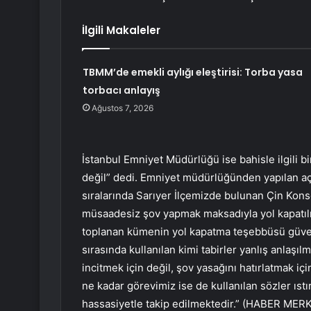
İlgili Makaleler
TBMM’de emekli aylığı eleştirisi: Torba yasa
torbacı anlayış
Ağustos 7, 2026
İstanbul Emniyet Müdürlüğü ise bahisle ilgili b
değil” dedi. Emniyet müdürlüğünden yapılan açı
sıralarında Sarıyer İlçemizde bulunan Çin Kon
müsaadesiz şov yapmak maksadıyla yol kapatıl
toplanan kümenin yol kapatma teşebbüsü güvenl
sırasında kullanılan kimi tabirler yanlış anlaşı
incitmek için değil, şov yasağını hatırlatmak iç
ne kadar görevimiz ise de kullanılan sözler ıstı
hassasiyetle takip edilmektedir.” (HABER MERK