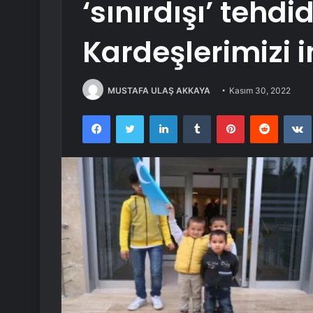
‘sınırdışı’ tehd
Kardeşlerimizi i
MUSTAFA ULAŞ AKKAYA
Kasım 30, 2022
Facebook
Twitter
LinkedIn
Tumblr
Pinterest
Reddit