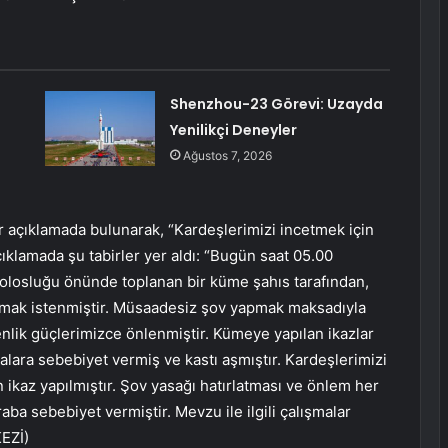
Shenzhou-23 Görevi: Uzayda
Yenilikçi Deneyler
Ağustos 7, 2026
ir açıklamada bulunarak, “Kardeşlerimizi incetmek için
klamada şu tabirler yer aldı: “Bugün saat 05.00
solosluğu önünde toplanan bir küme şahıs tarafından,
mak istenmiştir. Müsaadesiz şov yapmak maksadıyla
ik güçlerimizce önlenmiştir. Kümeye yapılan ikazlar
lmalara sebebiyet vermiş ve kastı aşmıştır. Kardeşlerimizi
in ikaz yapılmıştır. Şov yasağı hatırlatması ve önlem her
raba sebebiyet vermiştir. Mevzu ile ilgili çalışmalar
EZİ)