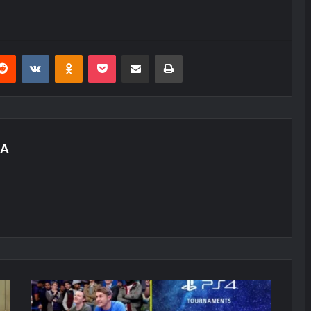
erest
Reddit
VKontakte
Odnoklassniki
Pocket
E-Posta ile paylaş
Yazdır
YA