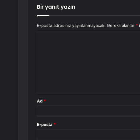
Bir yanıt yazın
E-posta adresiniz yayınlanmayacak.
Gerekli alanlar
*
i
Y
o
r
u
m
*
Ad
*
E-posta
*