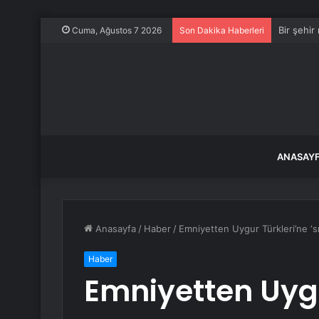
Bir şehir
Cuma, Ağustos 7 2026
Son Dakika Haberleri
ANASAY
Anasayfa
/
Haber
/
Emniyetten Uygur Türkleri’ne ‘sın
Haber
Emniyetten Uygu