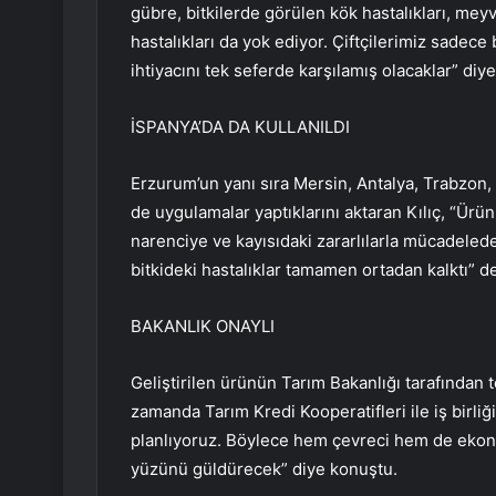
gübre, bitkilerde görülen kök hastalıkları, meyv
hastalıkları da yok ediyor. Çiftçilerimiz sadec
ihtiyacını tek seferde karşılamış olacaklar” diy
İSPANYA’DA DA KULLANILDI
Erzurum’un yanı sıra Mersin, Antalya, Trabzon,
de uygulamalar yaptıklarını aktaran Kılıç, “Ür
narenciye ve kayısıdaki zararlılarla mücadeled
bitkideki hastalıklar tamamen ortadan kalktı” de
BAKANLIK ONAYLI
Geliştirilen ürünün Tarım Bakanlığı tarafından te
zamanda Tarım Kredi Kooperatifleri ile iş birliğ
planlıyoruz. Böylece hem çevreci hem de ekono
yüzünü güldürecek” diye konuştu.