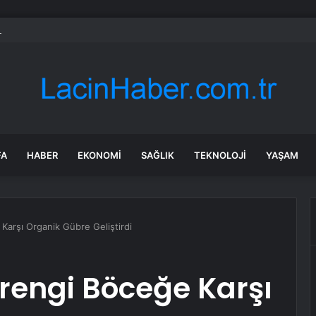
bul’da market ve bakkallarda yeni uygulama devreye girdi
FA
HABER
EKONOMI
SAĞLIK
TEKNOLOJI
YAŞAM
arşı Organik Gübre Geliştirdi
rengi Böceğe Karşı