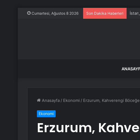
İstan
Cumartesi, Ağustos 8 2026
Son Dakika Haberleri
ANASAY
Anasayfa
/
Ekonomi
/
Erzurum, Kahverengi Böceğe K
Ekonomi
Erzurum, Kahve