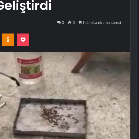
eliştirdi
0
0
1 dakika okuma süresi
VKontakte
Odnoklassniki
Pocket