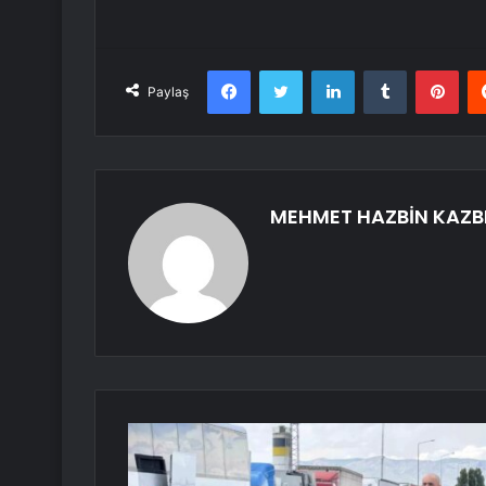
Facebook
Twitter
LinkedIn
Tumblr
Pint
Paylaş
MEHMET HAZBİN KAZB