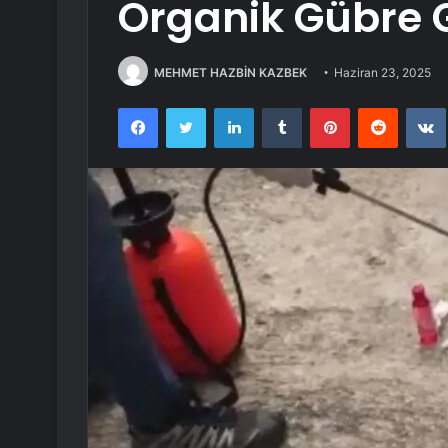
Organik Gübre G
MEHMET HAZBİN KAZBEK
Haziran 23, 2025
Facebook
Twitter
LinkedIn
Tumblr
Pinterest
Reddit