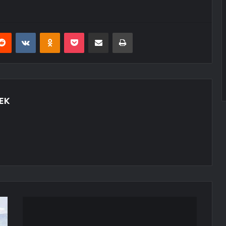
erest
Reddit
VKontakte
Odnoklassniki
Pocket
E-Posta ile paylaş
Yazdır
EK