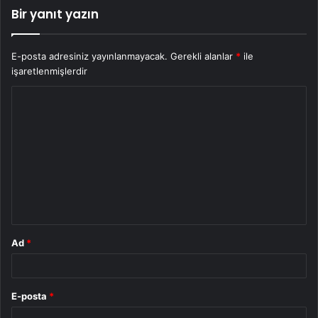
Bir yanıt yazın
E-posta adresiniz yayınlanmayacak.
Gerekli alanlar
*
ile
işaretlenmişlerdir
Y
o
r
u
m
*
Ad
*
E-posta
*