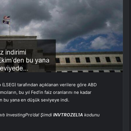
(LSEG) tarafından açıklanan verilere göre ABD
cıların, bu yıl
Fed’in
faiz oranlarını ne kadar
n bu yana en düşük seviyeye indi.
nıtı InvestingPro’da! Şimdi
INVTROZEL1A
kodunu