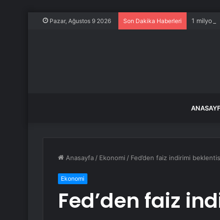
1 milyon 
Pazar, Ağustos 9 2026
Son Dakika Haberleri
ANASAY
Anasayfa
/
Ekonomi
/
Fed’den faiz indirimi beklent
Ekonomi
Fed’den faiz ind