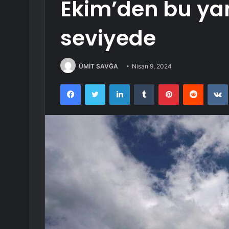
Ekim’den bu ya
seviyede
ÜMİT SAVĞA
Nisan 9, 2024
Facebook
Twitter
LinkedIn
Tumblr
Pinterest
Reddit