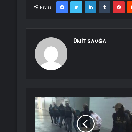
Facebook
Twitter
LinkedIn
Tumblr
Pint
Paylaş
ÜMİT SAVĞA