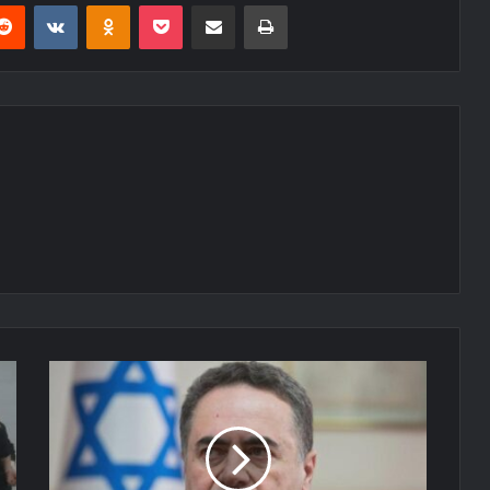
erest
Reddit
VKontakte
Odnoklassniki
Pocket
E-Posta ile paylaş
Yazdır