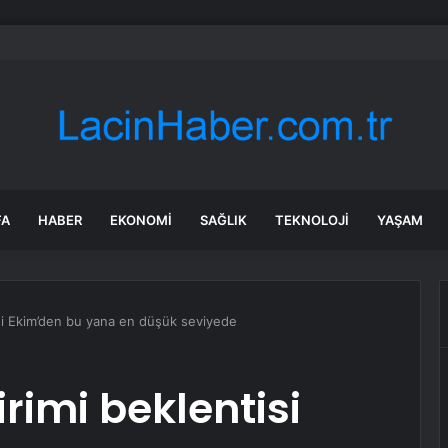
kişi beğenirse dev çikolata raflara çıkacak
FA
HABER
EKONOMI
SAĞLIK
TEKNOLOJI
YAŞAM
isi Ekim’den bu yana en düşük seviyede
irimi beklentisi