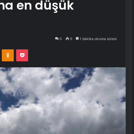
na en düşük
0
0
1 dakika okuma süresi
VKontakte
Odnoklassniki
Pocket