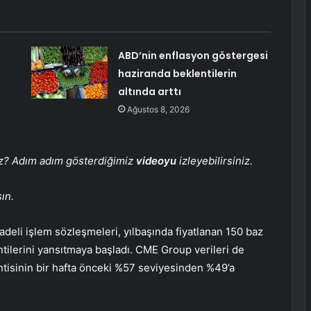
ABD’nin enflasyon göstergesi
haziranda beklentilerin
altında arttı
Ağustos 8, 2026
iz? Adım adım gösterdiğimiz
videoyu
izleyebilirsiniz.
ın.
vadeli işlem sözleşmeleri, yılbaşında fiyatlanan 150 baz
tilerini yansıtmaya başladı. CME Group verileri de
entisinin bir hafta önceki %57 seviyesinden %49’a