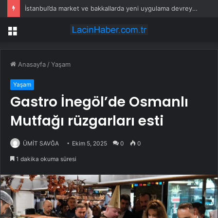
İstanbul’da market ve bakkallarda yeni uygulama devreye girdi
Menü
Anasayfa
/
Yaşam
Yaşam
Gastro İnegöl’de Osmanlı
Mutfağı rüzgarları esti
ÜMİT SAVĞA
Ekim 5, 2025
0
0
1 dakika okuma süresi