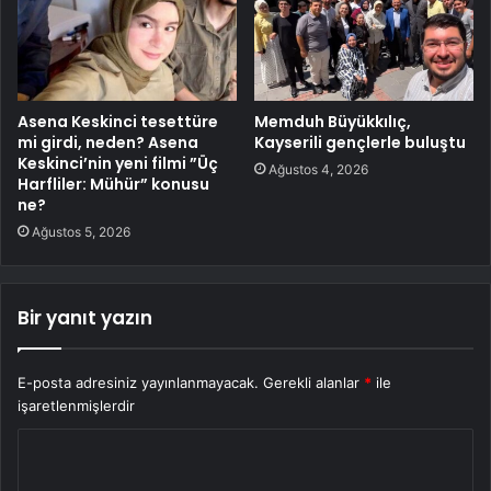
Asena Keskinci tesettüre
Memduh Büyükkılıç,
mi girdi, neden? Asena
Kayserili gençlerle buluştu
Keskinci’nin yeni filmi ”Üç
Ağustos 4, 2026
Harfliler: Mühür” konusu
ne?
Ağustos 5, 2026
Bir yanıt yazın
E-posta adresiniz yayınlanmayacak.
Gerekli alanlar
*
ile
işaretlenmişlerdir
Y
o