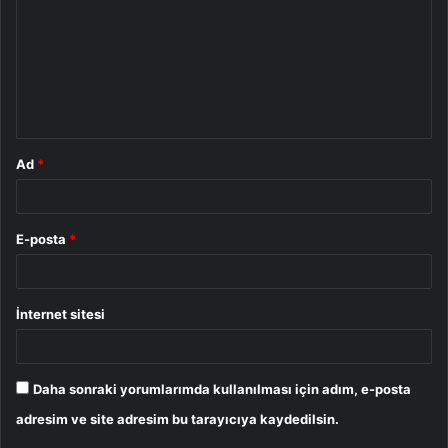
r
u
m
*
Ad
*
E-posta
*
İnternet sitesi
Daha sonraki yorumlarımda kullanılması için adım, e-posta
adresim ve site adresim bu tarayıcıya kaydedilsin.