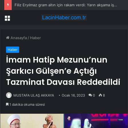
Filiz Eryılmaz gram altın için rakam verdi: Yarın akşama işaret etti
Menü
Anasayfa
/
Haber
Haber
İmam Hatip Mezunu’nun
Şarkıcı Gülşen’e Açtığı
Tazminat Davası Reddedildi
MUSTAFA ULAŞ AKKAYA
Ocak 16, 2023
0
8
1 dakika okuma süresi