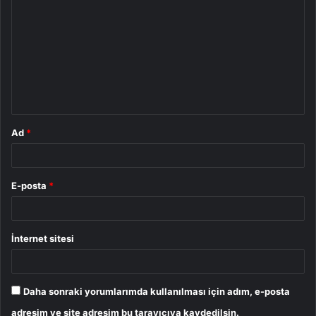
o
r
u
m
*
Ad
*
E-posta
*
İnternet sitesi
Daha sonraki yorumlarımda kullanılması için adım, e-posta
adresim ve site adresim bu tarayıcıya kaydedilsin.