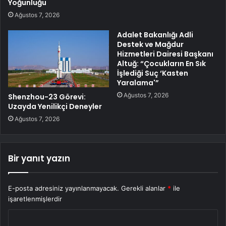
Yoğunluğu
Ağustos 7, 2026
Adalet Bakanlığı Adli
Destek ve Mağdur
Hizmetleri Dairesi Başkanı
Altuğ: “Çocukların En Sık
İşlediği Suç ‘Kasten
Yaralama'”
Ağustos 7, 2026
Shenzhou-23 Görevi:
Uzayda Yenilikçi Deneyler
Ağustos 7, 2026
Bir yanıt yazın
E-posta adresiniz yayınlanmayacak.
Gerekli alanlar
*
ile
işaretlenmişlerdir
Y