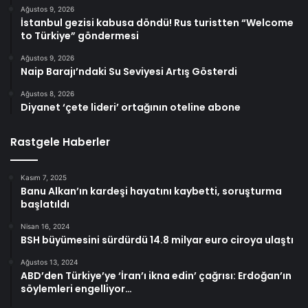
Ağustos 9, 2026
İstanbul gezisi kabusa döndü! Rus turistten “Welcome
to Türkiye” göndermesi
Ağustos 9, 2026
Naip Barajı’ndaki Su Seviyesi Artış Gösterdi
Ağustos 8, 2026
Diyanet ‘çete lideri’ ortağının oteline abone
Rastgele Haberler
Kasım 7, 2025
Banu Alkan’ın kardeşi hayatını kaybetti, soruşturma
başlatıldı
Nisan 16, 2024
BSH büyümesini sürdürdü 14.8 milyar euro ciroya ulaştı
Ağustos 13, 2024
ABD’den Türkiye’ye ‘İran’ı ikna edin’ çağrısı: Erdoğan’ın
söylemleri engelliyor…