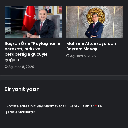
Başkan Özlü “Paylaşmanın
Mahsum Altunkaya’dan
bereketi, birlik ve
Bayram Mesajı
beraberliğin gücüyle
Ağustos 8, 2026
çoğalır”
Ağustos 8, 2026
Bir yanıt yazın
E-posta adresiniz yayınlanmayacak.
Gerekli alanlar
*
ile
işaretlenmişlerdir
Y