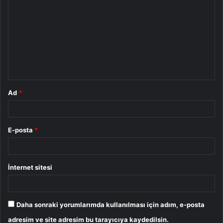
o
r
u
m
*
Ad
*
E-posta
*
İnternet sitesi
Daha sonraki yorumlarımda kullanılması için adım, e-posta
adresim ve site adresim bu tarayıcıya kaydedilsin.