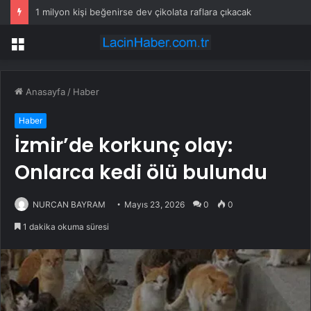
1 milyon kişi beğenirse dev çikolata raflara çıkacak
Menü
Anasayfa
/
Haber
Haber
İzmir’de korkunç olay:
Onlarca kedi ölü bulundu
NURCAN BAYRAM
Mayıs 23, 2026
0
0
1 dakika okuma süresi