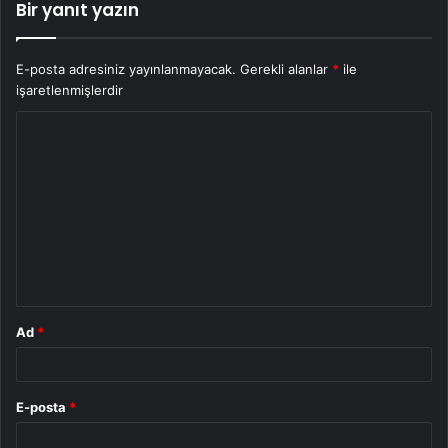
Bir yanıt yazın
E-posta adresiniz yayınlanmayacak.
Gerekli alanlar
*
ile
işaretlenmişlerdir
Y
o
r
u
m
*
Ad
*
E-posta
*