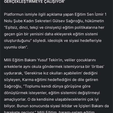
GERÇEKLEŞTİRMEYE ÇALIŞIYOR’
Platformun ismiyle ilgili açıklama yapan Eğitim Sen İzmir 1
Nolu Şube Kadın Sekreteri Gülsev Sağıroğlu, hükümetin
“Eşitsiz, dinci, tekçi ve cinsiyetçi eğitim politikalarına her
geçen gün bir yenisini daha ekleyerek eğitim sistemi
oluşturduğunu” söyledi. ideolojik ve siyasi hedefleriyle
uyumlu olan”.
Milli Eğitim Bakanı Yusuf Tekin’in, veliler çocuklarını
erkeklerle aynı okula göndermek istemiyorsa bir ‘örtbas’
uydurarak, ‘Gerekirse kız okulları açabilelim’ dediğini
söyleyen, Karma eğitimi hedeflediğini de dile getiren
Sağıroğlu, “Toplumu kendi dünya görüşüne göre
dönüştürmek isteyenler, eğitim sistemini değiştirmeyi
amaçlıyorlar. O da kendisine ulaşabileceklerini çok iyi
biliyor. Bunun sonucunda siyasi iktidar ve İçişleri Bakanı da
harekete geçiyor.” Milli Eğitim, harem-selam eğitim