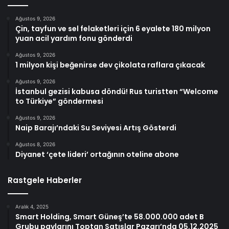
Ağustos 9, 2026
Çin, tayfun ve sel felaketleri için 6 eyalete 180 milyon
yuan acil yardım fonu gönderdi
Ağustos 9, 2026
1 milyon kişi beğenirse dev çikolata raflara çıkacak
Ağustos 9, 2026
İstanbul gezisi kabusa döndü! Rus turistten “Welcome
to Türkiye” göndermesi
Ağustos 9, 2026
Naip Barajı’ndaki Su Seviyesi Artış Gösterdi
Ağustos 8, 2026
Diyanet ‘çete lideri’ ortağının oteline abone
Rastgele Haberler
Aralık 4, 2025
Smart Holding, Smart Güneş’te 58.000.000 adet B
Grubu paylarını Toptan Satışlar Pazarı’nda 05.12.2025