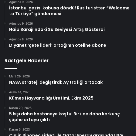
Ağustos 9, 2026
İstanbul gezisi kabusa döndü! Rus turistten “Welcome
to Türkiye” göndermesi
Ağustos 9, 2026
Naip Barajı’ndaki Su Seviyesi Artış Gösterdi
Ağustos 8, 2026
Diyanet ‘çete lideri’ ortağının oteline abone
Rastgele Haberler
Mart 29, 2026
NASA strateji değiştirdi: Ay trafiği artacak
Aralık 14, 2025
Kümes Hayvancılığı Üretimi, Ekim 2025
Kasım 20, 2025
5 kişi daha hastaneye koştu! Bir ilde daha korkunç
şüphe ortaya çıktı
Kasım 5, 2023
Çin’in Sinopec şirketi ile Qatar Energy arasında LNG