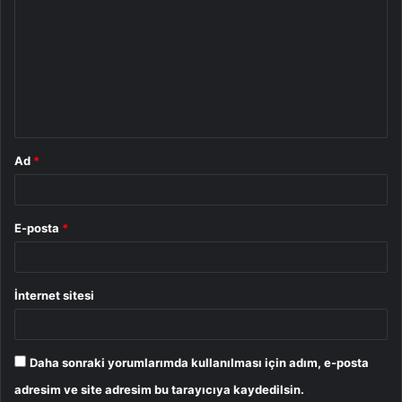
o
r
u
m
*
Ad
*
E-posta
*
İnternet sitesi
Daha sonraki yorumlarımda kullanılması için adım, e-posta
adresim ve site adresim bu tarayıcıya kaydedilsin.