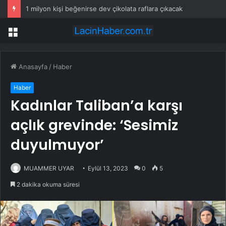
1 milyon kişi beğenirse dev çikolata raflara çıkacak
Menü
Anasayfa
/
Haber
Haber
Kadınlar Taliban’a karşı
açlık grevinde: ‘Sesimiz
duyulmuyor’
MUAMMER UYAR
Eylül 13, 2023
0
5
2 dakika okuma süresi