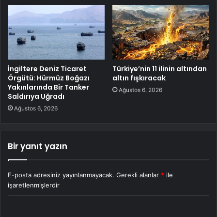
İngiltere Deniz Ticaret
Türkiye’nin 11 ilinin altından
Örgütü: Hürmüz Boğazı
altın fışkıracak
Yakınlarında Bir Tanker
Ağustos 6, 2026
Saldırıya Uğradı
Ağustos 6, 2026
Bir yanıt yazın
E-posta adresiniz yayınlanmayacak.
Gerekli alanlar
*
ile
işaretlenmişlerdir
Y