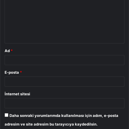
o
r
u
m
*
Ad
*
E-posta
*
İnternet sitesi
Daha sonraki yorumlarımda kullanılması için adım, e-posta
adresim ve site adresim bu tarayıcıya kaydedilsin.