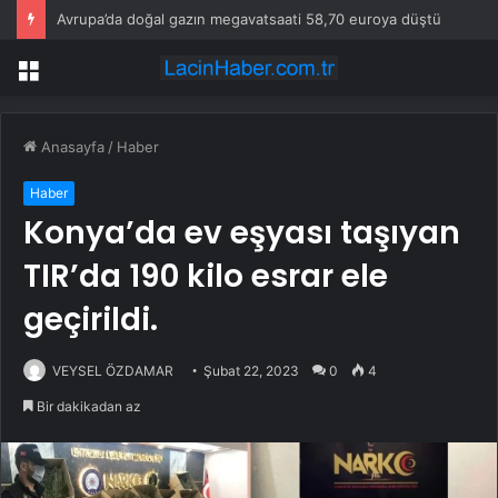
Avrupa’da doğal gazın megavatsaati 58,70 euroya düştü
Menü
Anasayfa
/
Haber
Haber
Konya’da ev eşyası taşıyan
TIR’da 190 kilo esrar ele
geçirildi.
VEYSEL ÖZDAMAR
Şubat 22, 2023
0
4
Bir dakikadan az