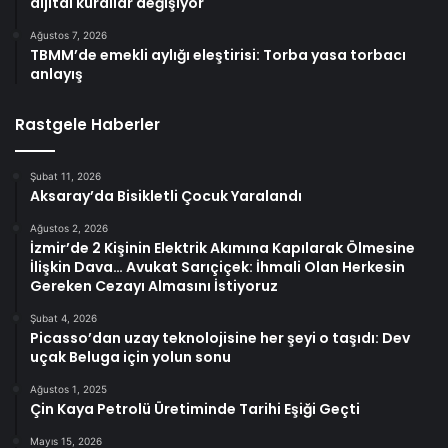
dijital kurallar değişiyor
Ağustos 7, 2026
TBMM’de emekli aylığı eleştirisi: Torba yasa torbacı
anlayış
Rastgele Haberler
Şubat 11, 2026
Aksaray’da Bisikletli Çocuk Yaralandı
Ağustos 2, 2026
İzmir’de 2 Kişinin Elektrik Akımına Kapılarak Ölmesine
İlişkin Dava… Avukat Sarıçiçek: İhmali Olan Herkesin
Gereken Cezayı Almasını İstiyoruz
Şubat 4, 2026
Picasso’dan uzay teknolojisine her şeyi o taşıdı: Dev
uçak Beluga için yolun sonu
Ağustos 1, 2025
Çin Kaya Petrolü Üretiminde Tarihi Eşiği Geçti
Mayıs 15, 2026