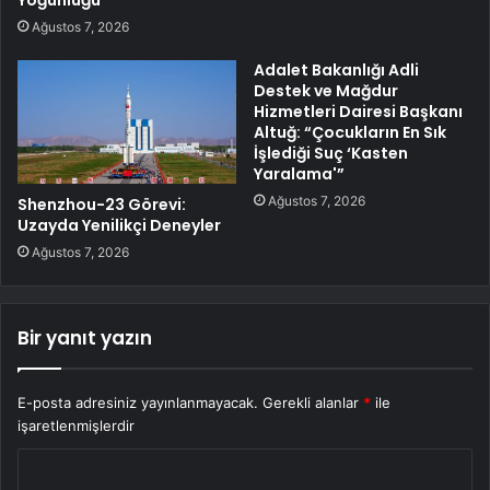
Yoğunluğu
Ağustos 7, 2026
Adalet Bakanlığı Adli
Destek ve Mağdur
Hizmetleri Dairesi Başkanı
Altuğ: “Çocukların En Sık
İşlediği Suç ‘Kasten
Yaralama'”
Ağustos 7, 2026
Shenzhou-23 Görevi:
Uzayda Yenilikçi Deneyler
Ağustos 7, 2026
Bir yanıt yazın
E-posta adresiniz yayınlanmayacak.
Gerekli alanlar
*
ile
işaretlenmişlerdir
Y