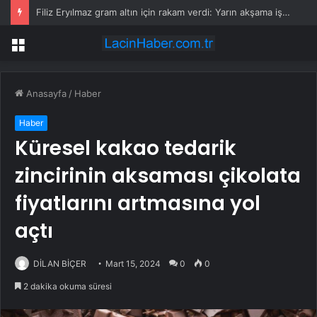
Murat Ongun CHP’den istifa etti
Menü
Anasayfa
/
Haber
Haber
Küresel kakao tedarik
zincirinin aksaması çikolata
fiyatlarını artmasına yol
açtı
DİLAN BİÇER
Mart 15, 2024
0
0
2 dakika okuma süresi