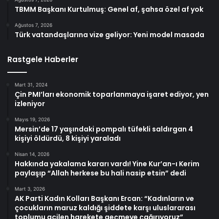
TBMM Başkanı Kurtulmuş: Genel af, şahsa özel af yok
Ağustos 7, 2026
Türk vatandaşlarına vize geliyor: Yeni model masada
Rastgele Haberler
Mart 31, 2024
Çin PMI’ları ekonomik toparlanmaya işaret ediyor, yen
izleniyor
Mayıs 19, 2026
Mersin’de 17 yaşındaki pompalı tüfekli saldırgan 4
kişiyi öldürdü, 8 kişiyi yaraladı
Nisan 14, 2026
Hakkında yakalama kararı vardı! Yine Kur’an-ı Kerim
paylaşıp “Allah herkese bu hali nasip etsin” dedi
Mart 3, 2026
AK Parti Kadın Kolları Başkanı Ercan: “Kadınların ve
çocukların maruz kaldığı şiddete karşı uluslararası
toplumu acilen harekete geçmeye çağırıyoruz”