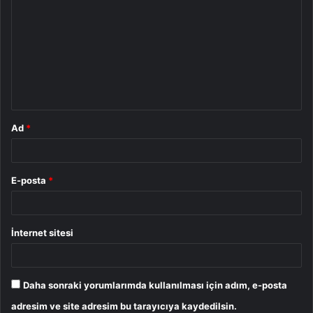
o
r
u
m
*
Ad
*
E-posta
*
İnternet sitesi
Daha sonraki yorumlarımda kullanılması için adım, e-posta
adresim ve site adresim bu tarayıcıya kaydedilsin.