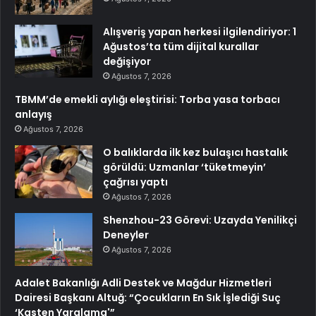
Alışveriş yapan herkesi ilgilendiriyor: 1
Ağustos’ta tüm dijital kurallar
değişiyor
Ağustos 7, 2026
TBMM’de emekli aylığı eleştirisi: Torba yasa torbacı
anlayış
Ağustos 7, 2026
O balıklarda ilk kez bulaşıcı hastalık
görüldü: Uzmanlar ‘tüketmeyin’
çağrısı yaptı
Ağustos 7, 2026
Shenzhou-23 Görevi: Uzayda Yenilikçi
Deneyler
Ağustos 7, 2026
Adalet Bakanlığı Adli Destek ve Mağdur Hizmetleri
Dairesi Başkanı Altuğ: “Çocukların En Sık İşlediği Suç
‘Kasten Yaralama'”