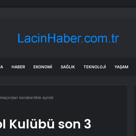
bul’da market ve bakkallarda yeni uygulama devreye girdi
FA
HABER
EKONOMI
SAĞLIK
TEKNOLOJI
YAŞAM
çından beraberlikle ayrıldı
 Kulübü son 3