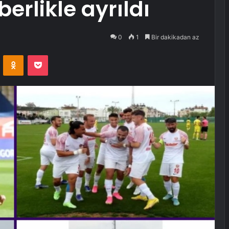
rlikle ayrıldı
0
1
Bir dakikadan az
VKontakte
Odnoklassniki
Pocket