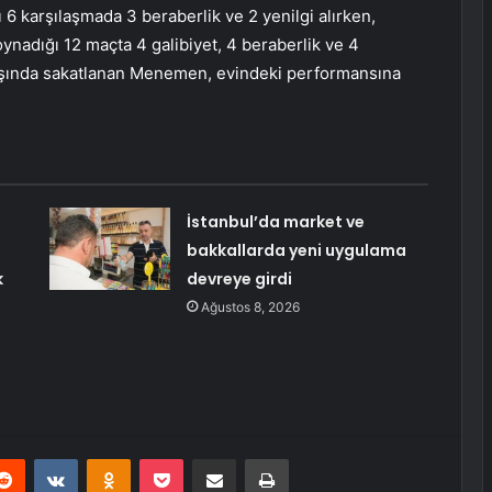
ı 6 karşılaşmada 3 beraberlik ve 2 yenilgi alırken,
 oynadığı 12 maçta 4 galibiyet, 4 beraberlik ve 4
rışında sakatlanan Menemen, evindeki performansına
İstanbul’da market ve
bakkallarda yeni uygulama
k
devreye girdi
Ağustos 8, 2026
erest
Reddit
VKontakte
Odnoklassniki
Pocket
E-Posta ile paylaş
Yazdır