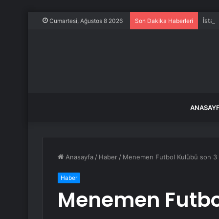
İstan
Cumartesi, Ağustos 8 2026
Son Dakika Haberleri
ANASAY
Anasayfa
/
Haber
/
Menemen Futbol Kulübü son 3 ma
Haber
Menemen Futbol