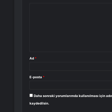
Y
o
r
u
m
*
Ad
*
E-posta
*
Daha sonraki yorumlarımda kullanılması için adı
kaydedilsin.