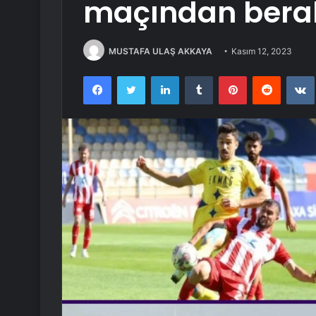
maçından berabe
MUSTAFA ULAŞ AKKAYA
Kasım 12, 2023
Facebook
Twitter
LinkedIn
Tumblr
Pinterest
Reddit