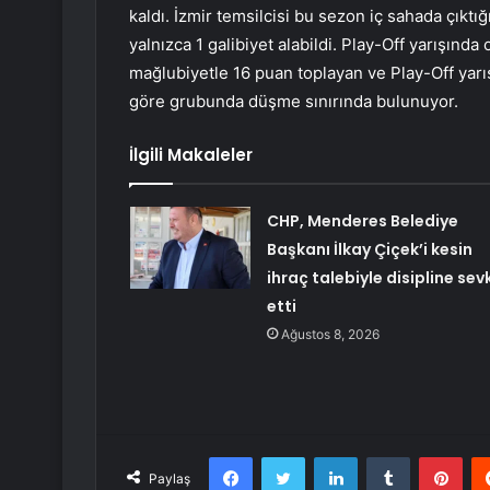
kaldı. İzmir temsilcisi bu sezon iç sahada çıktığ
yalnızca 1 galibiyet alabildi. Play-Off yarışında
mağlubiyetle 16 puan toplayan ve Play-Off ya
göre grubunda düşme sınırında bulunuyor.
İlgili Makaleler
CHP, Menderes Belediye
Başkanı İlkay Çiçek’i kesin
ihraç talebiyle disipline sev
etti
Ağustos 8, 2026
Facebook
Twitter
LinkedIn
Tumblr
Pint
Paylaş