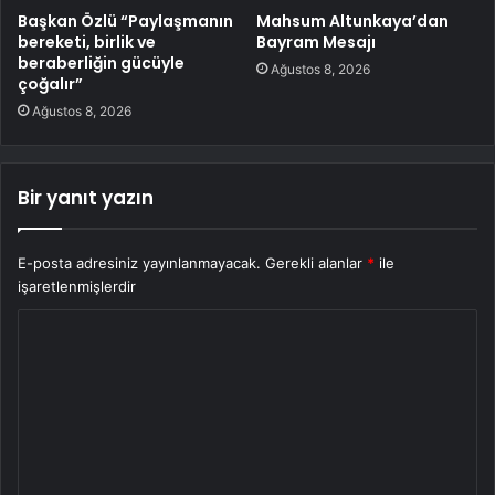
Başkan Özlü “Paylaşmanın
Mahsum Altunkaya’dan
bereketi, birlik ve
Bayram Mesajı
beraberliğin gücüyle
Ağustos 8, 2026
çoğalır”
Ağustos 8, 2026
Bir yanıt yazın
E-posta adresiniz yayınlanmayacak.
Gerekli alanlar
*
ile
işaretlenmişlerdir
Y
o
r
u
m
*