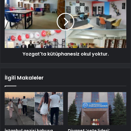
Yozgat'ta kütüphanesiz okul yoktur.
İlgili Makaleler
İstanbul gezisi kabusa
Diyanet ‘çete lideri’