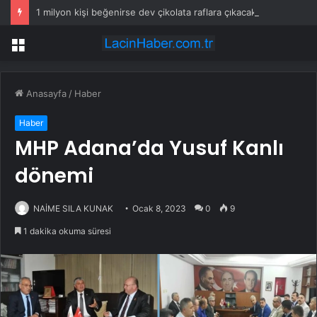
1 milyon kişi beğenirse dev çikolata raflara çıkacak
Menü
Anasayfa
/
Haber
Haber
MHP Adana’da Yusuf Kanlı
dönemi
NAİME SILA KUNAK
Ocak 8, 2023
0
9
1 dakika okuma süresi