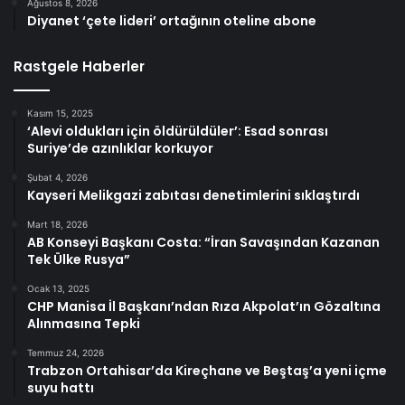
Ağustos 8, 2026
Diyanet ‘çete lideri’ ortağının oteline abone
Rastgele Haberler
Kasım 15, 2025
‘Alevi oldukları için öldürüldüler’: Esad sonrası
Suriye’de azınlıklar korkuyor
Şubat 4, 2026
Kayseri Melikgazi zabıtası denetimlerini sıklaştırdı
Mart 18, 2026
AB Konseyi Başkanı Costa: “İran Savaşından Kazanan
Tek Ülke Rusya”
Ocak 13, 2025
CHP Manisa İl Başkanı’ndan Rıza Akpolat’ın Gözaltına
Alınmasına Tepki
Temmuz 24, 2026
Trabzon Ortahisar’da Kireçhane ve Beştaş’a yeni içme
suyu hattı