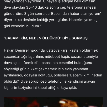
olay yerinden ayrıldım. Cinayeti işlediğim belli olmasın
diye olaydan 30-40 dakika sonra cep telefonuna mesaj
gönderdim. 3 gün sonra da ‘Babamdan haber alamıyorum’
diyerek kardeşimle kaldığı yere gittim. Haberim yokmuş
gibi cesedini buldum.”
“BABAMI KİM, NEDEN ÖLDÜRDÜ” DİYE SORMUŞ
Hakan Demirel hakkında ‘üstsoya karşı kasten öldürmek’
suçundan ağırlaştırılmış müebbet hapis cezası istemiyle
dava açıldı. Demirel’in babasının cesedini bulduğunu
söylediği gün dikkat çekmemek için evin yanından
ayrılmadığı, gözyaşı döktüğü, polislere ‘Babamı kim, neden
öldürdü?’ diye sorup, cep telefonu ile kendisini arayan
kişilerin taziyelerini kabul ettiği ortaya çıktı.