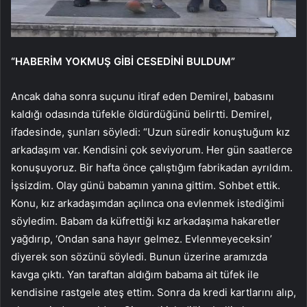
“HABERİM YOKMUŞ GİBİ CESEDİNİ BULDUM”
Ancak daha sonra suçunu itiraf eden Demirel, babasını
kaldığı odasında tüfekle öldürdüğünü belirtti. Demirel,
ifadesinde, şunları söyledi: “Uzun süredir konuştuğum kız
arkadaşım var. Kendisini çok seviyorum. Her gün saatlerce
konuşuyoruz. Bir hafta önce çalıştığım fabrikadan ayrıldım.
İşsizdim. Olay günü babamın yanına gittim. Sohbet ettik.
Konu, kız arkadaşımdan açılınca ona evlenmek istediğimi
söyledim. Babam da küfrettiği kız arkadaşıma hakaretler
yağdırıp, ‘Ondan sana hayır gelmez. Evlenmeyeceksin’
diyerek son sözünü söyledi. Bunun üzerine aramızda
kavga çıktı. Yan taraftan aldığım babama ait tüfek ile
kendisine rastgele ateş ettim. Sonra da kredi kartlarını alıp,