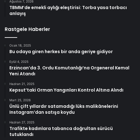
Ağustos 7, 2026
TBMM’de emekli aylığı eleştirisi: Torba yasa torbacı
anlayış
Rastgele Haberler
Ocak 18, 2025
Bu odaya giren herkes bir anda geriye gidiyor
Eylül 4, 2025
Erzincan’da 3. Ordu Komutanlığı’na Orgeneral Kemal
Yeni Atandı
Haziran 21, 2025
Kepsut’taki Orman Yangınları Kontrol Altına Alındı
Mart 25, 2026
Ünlü çift yıllardır satamadığı lüks malikânelerini
Instagram’dan satışa koydu
Haziran 27, 2025
Trafikte kadınlara tabanca doğrultan sürücü
tutuklandı