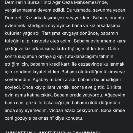
Demirel’in Bursa 1’inci Ağır Ceza Mahkemesi’nde,
yargılanmasına devam edildi. Duruşmada, savunma yapan
Demirel, “Kız arkadaşımı çok seviyordum. Babam, onunla
evlenmek istediğimi söyleyince bana ve kız arkadaşıma
küfürler yağdırdı. Tartışma kavgaya dönünce, babamın
tüfeğini alıp, rastgele ateş açtım. Babamı evlenmeme karşı
çıktığı ve kız arkadaşıma küfrettiği için öldürdüm. Daha
sonra suçumun ortaya çıkıp, tutuklanacağımı tahmin
ettiğim için, babamın kredi kartı ile cezaevinde kullanmak
için kendime kıyafet aldım. Babamı öldürdüğümü kimseye
söylemedim. Ağabeyim beni aradı, babamı bulamadığını
söyledi. Önce kayıp ilanı verdik, sonra eve gittik. Birlikte
evin asma katına çıktık. Babam orada yatıyordu. Ağabeyim
bana cani gözü ile bakacağı için babamı öldürdüğümü o
anda söyleyemedim. Vicdan azabı çekiyorum. Bana kimse
cani gözüyle bakmasın” diye konuştu.