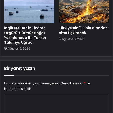
İngiltere Deniz Ticaret
Türkiye’nin 11 ilinin altından
Örgütü: Hürmüz Boğazı
altın fışkıracak
Yakınlarında Bir Tanker
Ağustos 6, 2026
Saldırıya Uğradı
Ağustos 6, 2026
Bir yanıt yazın
E-posta adresiniz yayınlanmayacak.
Gerekli alanlar
*
ile
işaretlenmişlerdir
Y
o
r