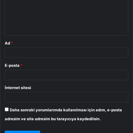
u
m
*
Ad
*
E-posta
*
İnternet sitesi
Daha sonraki yorumlarımda kullanılması için adım, e-posta
adresim ve site adresim bu tarayıcıya kaydedilsin.