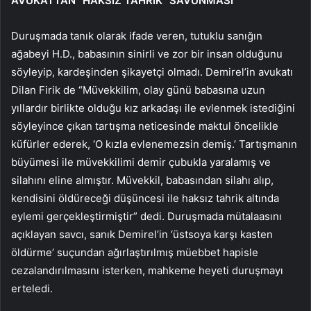
AVUKATTAN “HAKSIZ TAHRİK” SAVUNMASI
Duruşmada tanık olarak ifade veren, tutuklu sanığın
ağabeyi H.D., babasının sinirli ve zor bir insan olduğunu
söyleyip, kardeşinden şikayetçi olmadı. Demirel’in avukatı
Dilan Firik de “Müvekkilim, olay günü babasına uzun
yıllardır birlikte olduğu kız arkadaşı ile evlenmek istediğini
söyleyince çıkan tartışma neticesinde maktul öncelikle
küfürler ederek, ‘O kızla evlenemezsin demiş.’ Tartışmanın
büyümesi ile müvekkilimi demir çubukla yaralamış ve
silahını eline almıştır. Müvekkil, babasından silahı alıp,
kendisini öldüreceği düşüncesi ile haksız tahrik altında
eylemi gerçekleştirmiştir” dedi. Duruşmada mütalaasını
açıklayan savcı, sanık Demirel’in ‘üstsoya karşı kasten
öldürme’ suçundan ağırlaştırılmış müebbet hapisle
cezalandırılmasını isterken, mahkeme heyeti duruşmayı
erteledi.