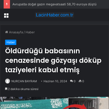
Avrupa’da doğal gazın megavatsaati 58,70 euroya düştü
Menü
Anasayfa
/
Haber
Haber
Öldürdüğü babasının
cenazesinde gözyaşı döküp
taziyeleri kabul etmiş
NURCAN BAYRAM
Haziran 10, 2024
0
0
2 dakika okuma süresi