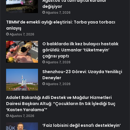
Ağustos’ta tüm dijital kurallar
değişiyor
Ağustos 7, 2026
TBMM’de emekli aylığı eleştirisi: Torba yasa torbacı
anlayış
Ağustos 7, 2026
O balıklarda ilk kez bulaşıcı hastalık
görüldü: Uzmanlar ‘tüketmeyin’
çağrısı yaptı
Ağustos 7, 2026
Shenzhou-23 Görevi: Uzayda Yenilikçi
Deneyler
Ağustos 7, 2026
Adalet Bakanlığı Adli Destek ve Mağdur Hizmetleri
Dairesi Başkanı Altuğ: “Çocukların En Sık İşlediği Suç
‘Kasten Yaralama'”
Ağustos 7, 2026
‘Faiz lobisini değil esnafı destekleyin’