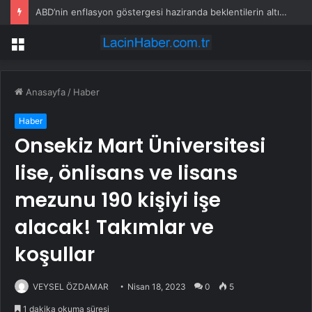
ABD’nin enflasyon göstergesi haziranda beklentilerin altında arttı
Menü
Anasayfa
/
Haber
Haber
Onsekiz Mart Üniversitesi
lise, önlisans ve lisans
mezunu 190 kişiyi işe
alacak! Takımlar ve
koşullar
VEYSEL ÖZDAMAR
Nisan 18, 2023
0
5
1 dakika okuma süresi