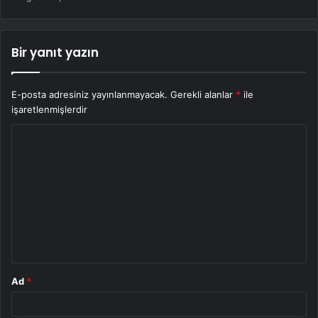
Bir yanıt yazın
E-posta adresiniz yayınlanmayacak.
Gerekli alanlar
*
ile
işaretlenmişlerdir
Y
o
r
u
m
*
Ad
*