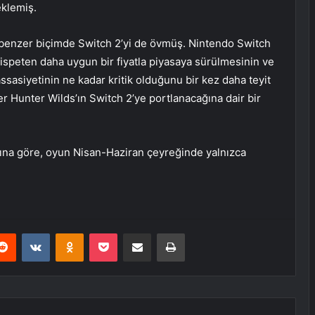
 eklemiş.
 benzer biçimde Switch 2’yi de övmüş. Nintendo Switch
ispeten daha uygun bir fiyatla piyasaya sürülmesinin ve
ssasiyetinin ne kadar kritik olduğunu bir kez daha teyit
r Hunter Wilds’ın Switch 2’ye portlanacağına dair bir
na göre, oyun Nisan-Haziran çeyreğinde yalnızca
erest
Reddit
VKontakte
Odnoklassniki
Pocket
E-Posta ile paylaş
Yazdır