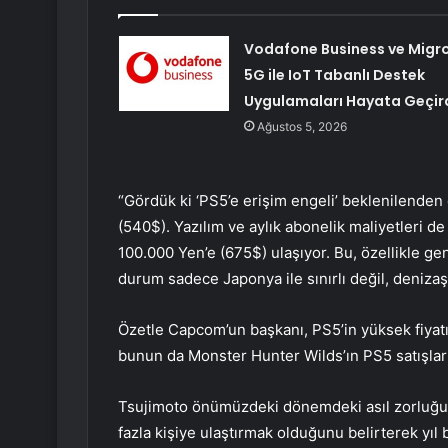
Vodafone Business ve Migro
5G ile IoT Tabanlı Destek
Uygulamaları Hayata Geçir
Ağustos 5, 2026
“Gördük ki ‘PS5’e erişim engeli’ beklenilende
(540$). Yazılım ve aylık abonelik maliyetleri d
100.000 Yen’e (675$) ulaşıyor. Bu, özellikle genç
durum sadece Japonya ile sınırlı değil, deniza
Özetle Capcom’un başkanı, PS5’in yüksek fiyatın
bunun da Monster Hunter Wilds’ın PS5 satışları
Tsujimoto önümüzdeki dönemdeki asıl zorluğun
fazla kişiye ulaştırmak olduğunu belirterek yıl b