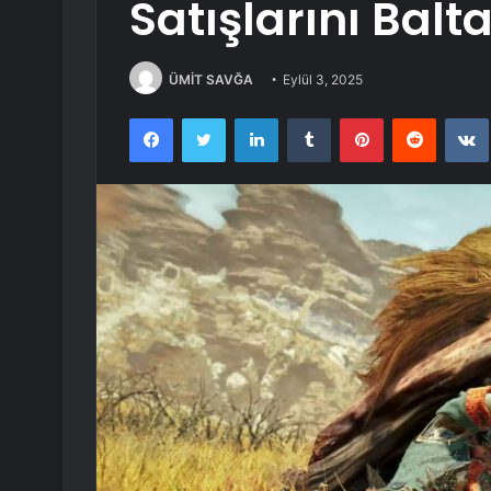
Satışlarını Balt
ÜMİT SAVĞA
Eylül 3, 2025
Facebook
Twitter
LinkedIn
Tumblr
Pinterest
Reddit