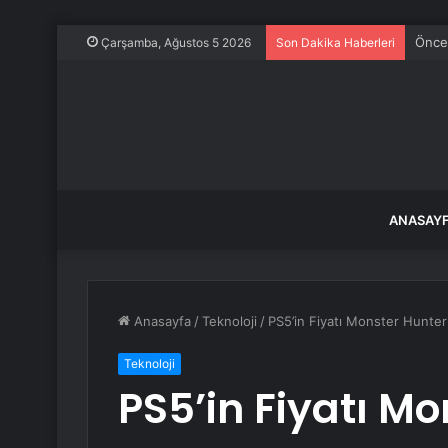
Önce 
Çarşamba, Ağustos 5 2026
Son Dakika Haberleri
ANASAY
Anasayfa
/
Teknoloji
/
PS5’in Fiyatı Monster Hunter 
Teknoloji
PS5’in Fiyatı M