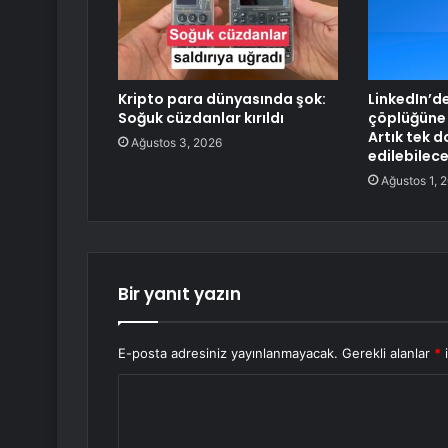
Kripto para dünyasında şok:
LinkedIn’d
Soğuk cüzdanlar kırıldı
çöplüğüne 
Artık tek 
Ağustos 3, 2026
edilebilec
Ağustos 1, 
Bir yanıt yazın
E-posta adresiniz yayınlanmayacak.
Gerekli alanlar
*
i
Y
o