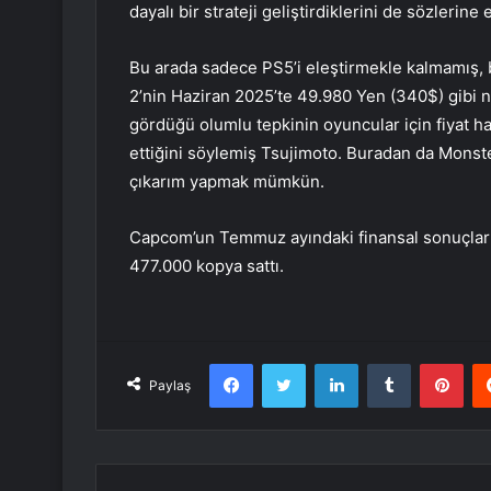
dayalı bir strateji geliştirdiklerini de sözlerine
Bu arada sadece PS5’i eleştirmekle kalmamış,
2’nin Haziran 2025’te 49.980 Yen (340$) gibi n
gördüğü olumlu tepkinin oyuncular için fiyat ha
ettiğini söylemiş Tsujimoto. Buradan da Monste
çıkarım yapmak mümkün.
Capcom’un Temmuz ayındaki finansal sonuçları
477.000 kopya sattı.
Facebook
Twitter
LinkedIn
Tumblr
Pint
Paylaş