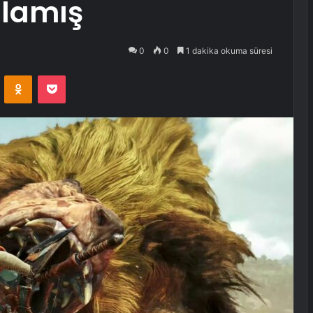
alamış
0
0
1 dakika okuma süresi
VKontakte
Odnoklassniki
Pocket