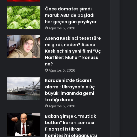
Önce domates şimdi
marul: ABD’de başladı
her geçen gün yayılıyor
Ağustos 5, 2026
Asena Keskinci tesettüre
mi girdi, neden? Asena
Keskinci’nin yeni filmi ”Üç
Harfliler: Mühür” konusu
ne?
Ağustos 5, 2026
Karadeniz’de ticaret
alarmı: Ukrayna’nın üç
büyük limanında gemi
trafiği durdu
Ağustos 5, 2026
Bakan Şimşek, “mutlak
butlan” kararı sonrası
Finansal İstikrar
Komitesi’ni olağanüstü