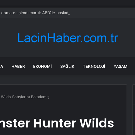
domates şimdi marul: ABD’de başladı her geçen gün yayılıyor
FA
HABER
EKONOMI
SAĞLIK
TEKNOLOJI
YAŞAM
Wilds Satışlarını Baltalamış
onster Hunter Wilds