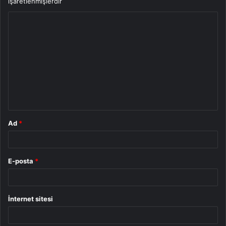
işaretlenmişlerdir
Y
o
r
u
m
*
Ad
*
E-posta
*
İnternet sitesi