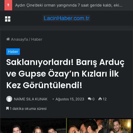
Aydın Çine’deki orman yangınında 7 saat geride kaldı, ekiplerin müdahalesi sürüyor
Menü
Anasayfa
/
Haber
Haber
Saklanıyorlardı! Barış Arduç
ve Gupse Özay’ın Kızları İlk
Kez Görüntülendi!
NAİME SILA KUNAK
Ağustos 15, 2023
0
12
1 dakika okuma süresi