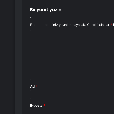
Bir yanıt yazın
E-posta adresiniz yayınlanmayacak.
Gerekli alanlar
*
i
Y
o
r
u
m
*
Ad
*
E-posta
*