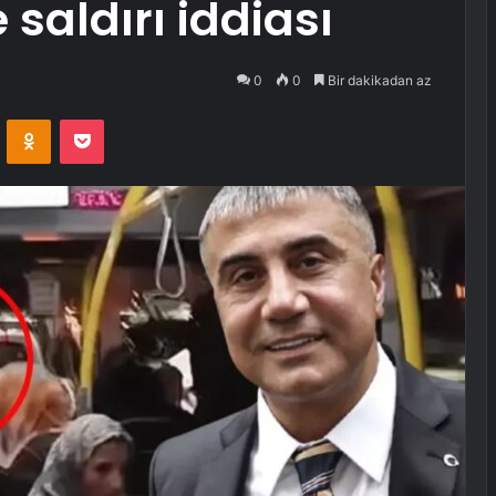
saldırı iddiası
0
0
Bir dakikadan az
VKontakte
Odnoklassniki
Pocket