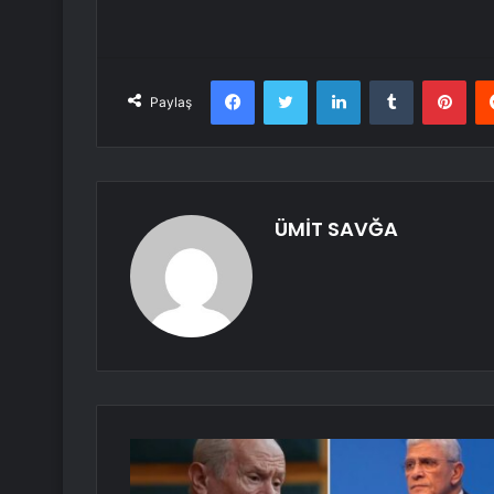
Facebook
Twitter
LinkedIn
Tumblr
Pint
Paylaş
ÜMİT SAVĞA