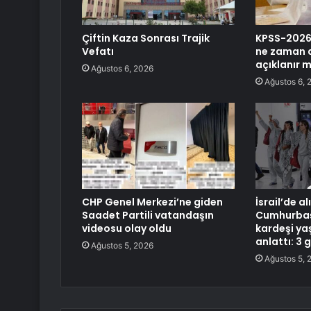
Çiftin Kaza Sonrası Trajik
KPSS-2026/
Vefatı
ne zaman 
açıklanır m
Ağustos 6, 2026
Ağustos 6, 
CHP Genel Merkezi’ne giden
İsrail’de a
Saadet Partili vatandaşın
Cumhurbaşk
videosu olay oldu
kardeşi ya
anlattı: 3 g
Ağustos 5, 2026
Ağustos 5, 