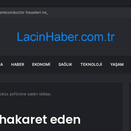
emiconductor hisseleri neden düşüyor?
FA
HABER
EKONOMI
SAĞLIK
TEKNOLOJI
YAŞAM
büs şoförüne saldırı iddiası
 hakaret eden