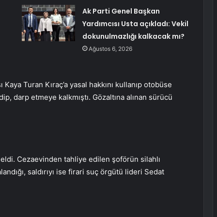
Ak Parti Genel Başkan
Yardımcısı Usta açıkladı: Vekil
dokunulmazlığı kalkacak mı?
Ağustos 6, 2026
ı Kaya Turan Kıraç’a yasal hakkını kullanıp otobüse
edip, darp etmeye kalkmıştı. Gözaltına alınan sürücü
eldi. Cezaevinden tahliye edilen şoförün silahlı
landığı, saldırıyı ise firari suç örgütü lideri Sedat