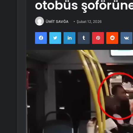
otobüs şoförüne 
ÜMİT SAVĞA
Şubat 12, 2026
Facebook
Twitter
LinkedIn
Tumblr
Pinterest
Reddit