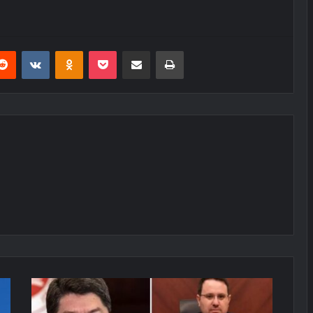
erest
Reddit
VKontakte
Odnoklassniki
Pocket
E-Posta ile paylaş
Yazdır