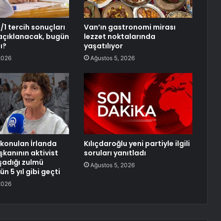
1 tercih sonuçları
Van’ın gastronomi mirası
açıklanacak, bugün
lezzet noktalarında
ı?
yaşatılıyor
2026
Ağustos 5, 2026
lıkonulan İrlanda
Kılıçdaroğlu yeni partiyle ilgili
anının aktivist
soruları yanıtladı
şadığı zulmü
Ağustos 5, 2026
ün 5 yıl gibi geçti
2026