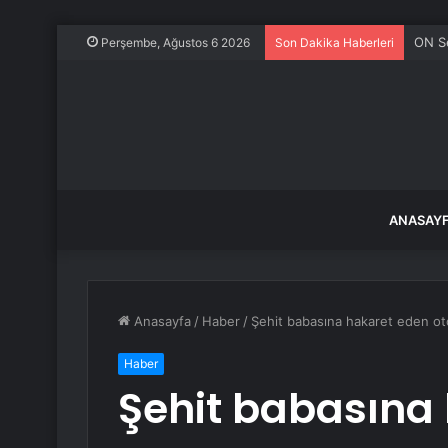
ON S
Perşembe, Ağustos 6 2026
Son Dakika Haberleri
ANASAY
Anasayfa
/
Haber
/
Şehit babasına hakaret eden oto
Haber
Şehit babasına