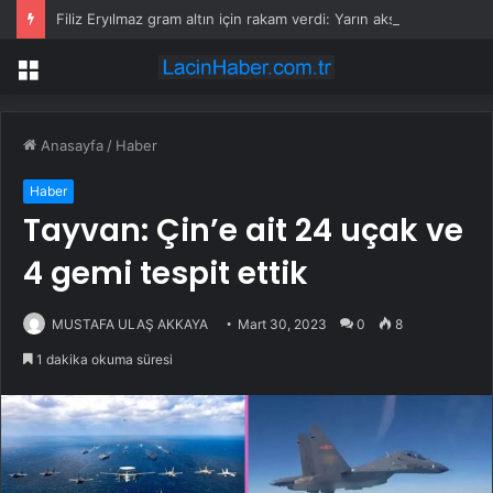
Filiz Eryılmaz gram altın için rakam verdi: Yarın akşama işaret etti
Menü
Anasayfa
/
Haber
Haber
Tayvan: Çin’e ait 24 uçak ve
4 gemi tespit ettik
MUSTAFA ULAŞ AKKAYA
Mart 30, 2023
0
8
1 dakika okuma süresi