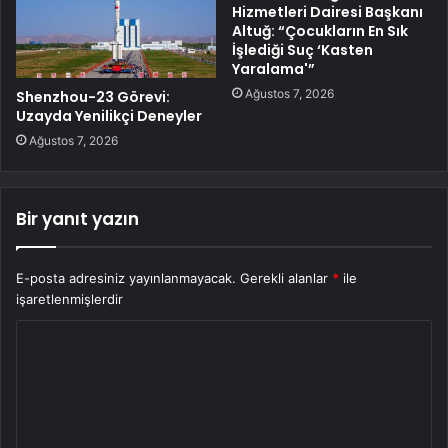
Hizmetleri Dairesi Başkanı
Altuğ: “Çocukların En Sık
İşlediği Suç ‘Kasten
Yaralama'”
Ağustos 7, 2026
Shenzhou-23 Görevi:
Uzayda Yenilikçi Deneyler
Ağustos 7, 2026
Bir yanıt yazın
E-posta adresiniz yayınlanmayacak.
Gerekli alanlar
*
ile
işaretlenmişlerdir
Y
o
r
u