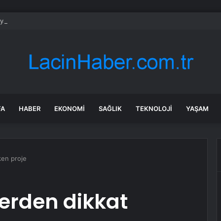
lya’da Flavio Bolsonaro, Alfredo Gaspar’ı yardımcısı seçti
FA
HABER
EKONOMI
SAĞLIK
TEKNOLOJI
YAŞAM
ken proje
erden dikkat