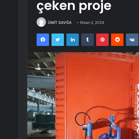
çeken proje
ÜMİT SAVĞA
Nisan 2, 2024
Facebook
Twitter
LinkedIn
Tumblr
Pinterest
Reddit