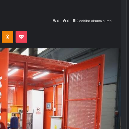
0
0
2 dakika okuma süresi
VKontakte
Odnoklassniki
Pocket