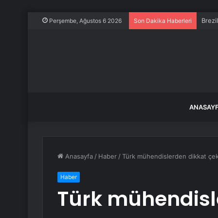
Brezi
Perşembe, Ağustos 6 2026
Son Dakika Haberleri
ANASAY
Anasayfa
/
Haber
/
Türk mühendislerden dikkat çe
Haber
Türk mühendisl