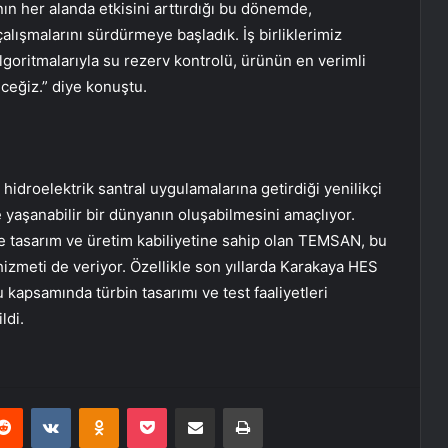
nın her alanda etkisini arttırdığı bu dönemde,
ışmalarını sürdürmeye başladık. İş birliklerimiz
lgoritmalarıyla su rezerv kontrolü, ürünün en verimli
eceğiz.” diye konuştu.
idroelektrik santral uygulamalarına getirdiği yenilikçi
e yaşanabilir bir dünyanın oluşabilmesini amaçlıyor.
rde tasarım ve üretim kabiliyetine sahip olan TEMSAN, bu
 hizmeti de veriyor. Özellikle son yıllarda Karakaya HES
u kapsamında türbin tasarımı ve test faaliyetleri
ldi.
erest
Reddit
VKontakte
Odnoklassniki
Pocket
E-Posta ile paylaş
Yazdır