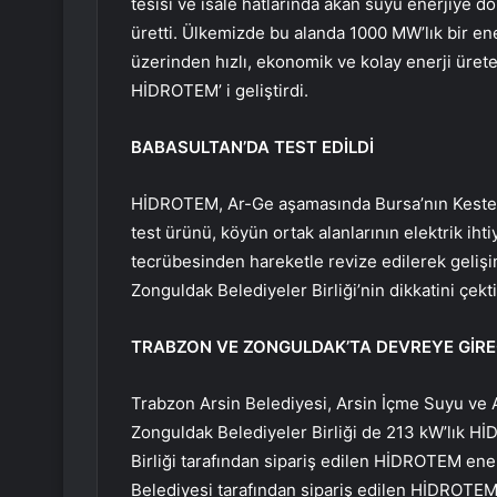
tesisi ve isale hatlarında akan suyu enerjiye 
üretti. Ülkemizde bu alanda 1000 MW’lık bir ene
üzerinden hızlı, ekonomik ve kolay enerji üret
HİDROTEM’ i geliştirdi.
BABASULTAN’DA TEST EDİLDİ
HİDROTEM, Ar-Ge aşamasında Bursa’nın Kestel i
test ürünü, köyün ortak alanlarının elektrik ihti
tecrübesinden hareketle revize edilerek geli
Zonguldak Belediyeler Birliği’nin dikkatini çekti
TRABZON VE ZONGULDAK’TA DEVREYE GİR
Trabzon Arsin Belediyesi, Arsin İçme Suyu ve Ar
Zonguldak Belediyeler Birliği de 213 kW’lık 
Birliği tarafından sipariş edilen HİDROTEM en
Belediyesi tarafından sipariş edilen HİDROTEM 