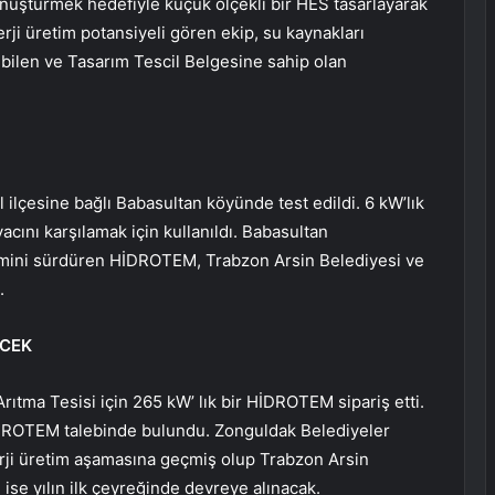
dönüştürmek hedefiyle küçük ölçekli bir HES tasarlayarak
rji üretim potansiyeli gören ekip, su kaynakları
ebilen ve Tasarım Tescil Belgesine sahip olan
lçesine bağlı Babasultan köyünde test edildi. 6 kW’lık
yacını karşılamak için kullanıldı. Babasultan
şimini sürdüren HİDROTEM, Trabzon Arsin Belediyesi ve
.
ECEK
ıtma Tesisi için 265 kW’ lık bir HİDROTEM sipariş etti.
HİDROTEM talebinde bulundu. Zonguldak Belediyeler
erji üretim aşamasına geçmiş olup Trabzon Arsin
ise yılın ilk çeyreğinde devreye alınacak.