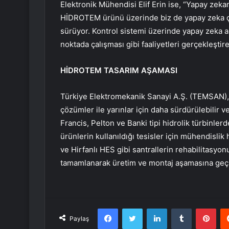
Elektronik Mühendisi Elif Erin ise, “Yapay zeka
HİDROTEM ürünü üzerinde biz de yapay zeka çal
sürüyor. Kontrol sistemi üzerinde yapay zeka a
noktada çalışması gibi faaliyetleri gerçekleştir
HİDROTEM TASARIM AŞAMASI
Türkiye Elektromekanik Sanayi A.Ş. (TEMSAN), h
çözümler ile yarınlar için daha sürdürülebilir v
Francis, Pelton ve Banki tipi hidrolik türbinle
ürünlerin kullanıldığı tesisler için mühendislik
ve Hirfanlı HES gibi santrallerin rehabilitasyon
tamamlanarak üretim ve montaj aşamasına geçi
Facebook
Twitter
LinkedIn
Tumblr
Pint
Paylaş