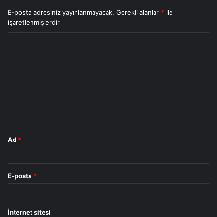
E-posta adresiniz yayınlanmayacak.
Gerekli alanlar
*
ile
işaretlenmişlerdir
Y
o
r
u
m
*
Ad
*
E-posta
*
İnternet sitesi