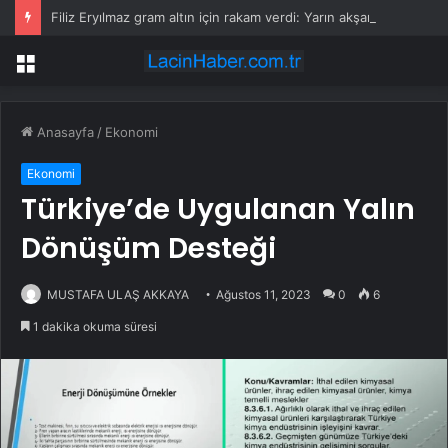
Filiz Eryılmaz gram altın için rakam verdi: Yarın akşama işaret etti
Menü
Anasayfa
/
Ekonomi
Ekonomi
Türkiye’de Uygulanan Yalın
Dönüşüm Desteği
MUSTAFA ULAŞ AKKAYA
Ağustos 11, 2023
0
6
1 dakika okuma süresi