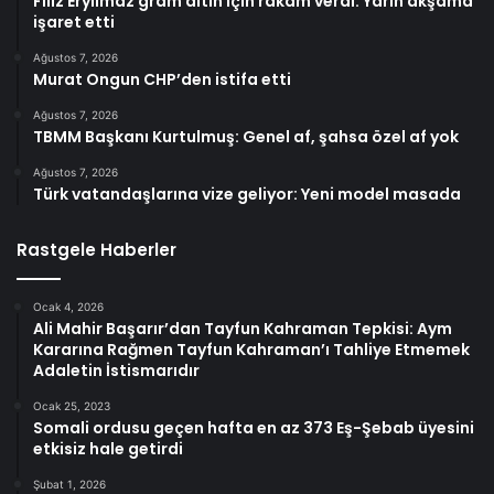
Filiz Eryılmaz gram altın için rakam verdi: Yarın akşama
işaret etti
Ağustos 7, 2026
Murat Ongun CHP’den istifa etti
Ağustos 7, 2026
TBMM Başkanı Kurtulmuş: Genel af, şahsa özel af yok
Ağustos 7, 2026
Türk vatandaşlarına vize geliyor: Yeni model masada
Rastgele Haberler
Ocak 4, 2026
Ali Mahir Başarır’dan Tayfun Kahraman Tepkisi: Aym
Kararına Rağmen Tayfun Kahraman’ı Tahliye Etmemek
Adaletin İstismarıdır
Ocak 25, 2023
Somali ordusu geçen hafta en az 373 Eş-Şebab üyesini
etkisiz hale getirdi
Şubat 1, 2026