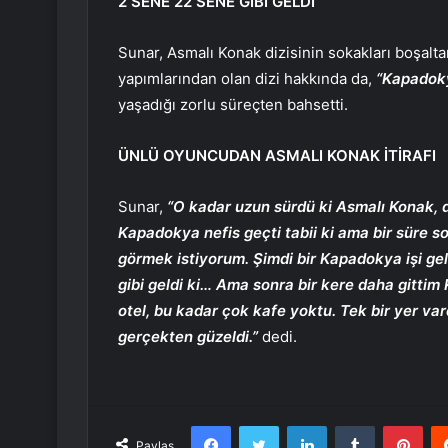
2 SENE 22 SENE GİBİ GELDİ
Sunar, Asmalı Konak dizisinin sokakları boşal
yapımlarından olan dizi hakkında da,
“Kapadokya
yaşadığı zorlu süreçten bahsetti.
ÜNLÜ OYUNCUDAN ASMALI KONAK İTİRAFI
Sunar,
“O kadar uzun sürdü ki Asmalı Konak,
Kapadokya nefis geçti tabii ki ama bir süre so
görmek istiyorum. Şimdi bir Kapadokya işi g
gibi geldi ki… Ama sonra bir kere daha gitti
otel, bu kadar çok kafe yoktu. Tek bir yer var
gerçekten güzeldi.”
dedi.
Facebook
Twitter
LinkedIn
Tumblr
Pint
Paylaş