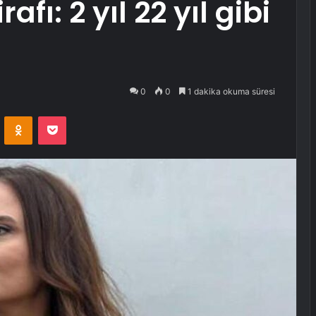
fı: 2 yıl 22 yıl gibi
0
0
1 dakika okuma süresi
VKontakte
Odnoklassniki
Pocket