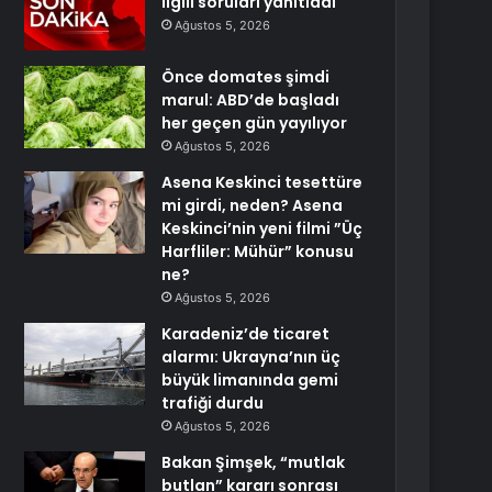
ilgili soruları yanıtladı
Ağustos 5, 2026
Önce domates şimdi
marul: ABD’de başladı
her geçen gün yayılıyor
Ağustos 5, 2026
Asena Keskinci tesettüre
mi girdi, neden? Asena
Keskinci’nin yeni filmi ”Üç
Harfliler: Mühür” konusu
ne?
Ağustos 5, 2026
Karadeniz’de ticaret
alarmı: Ukrayna’nın üç
büyük limanında gemi
trafiği durdu
Ağustos 5, 2026
Bakan Şimşek, “mutlak
butlan” kararı sonrası