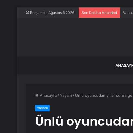
Van’ı
Perşembe, Ağustos 6 2026
Son Dakika Haberleri
ANASAY
Anasayfa
/
Yaşam
/
Ünlü oyuncudan yıllar sonra gelen
Yaşam
Ünlü oyuncudan 