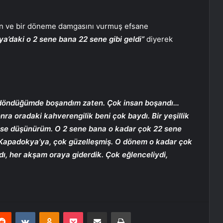
tan ve bir döneme damgasını vurmuş efsane
’daki o 2 sene bana 22 sene gibi geldi”
diyerek
 döndüğümde boşandım zaten. Çok insan boşandı…
nra oradaki kahverengilik beni çok baydı. Bir yeşillik
else düşünürüm. O 2 sene bana o kadar çok 22 sene
m Kapadokya’ya, çok güzelleşmiş. O dönem o kadar çok
dı, her akşam oraya giderdik. Çok eğlenceliydi,
erest
Reddit
VKontakte
Odnoklassniki
Pocket
E-Posta ile paylaş
Yazdır