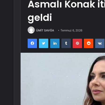
Asmalı Konak itira
geldi
ÜMİT SAVĞA
Temmuz 6, 2026
Facebook
Twitter
LinkedIn
Tumblr
Pinterest
Reddit