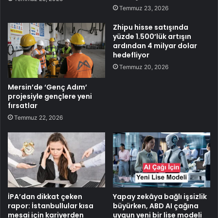
Temmuz 23, 2026
Zhipu hisse satışında
yüzde 1.500’lük artışın
ardından 4 milyar dolar
hedefliyor
Temmuz 20, 2026
Mersin’de ‘Genç Adım’
projesiyle gençlere yeni
fırsatlar
Temmuz 22, 2026
İPA’dan dikkat çeken
Yapay zekâya bağlı işsizlik
rapor: İstanbullular kısa
büyürken, ABD AI çağına
mesai için kariyerden
uygun yeni bir lise modeli