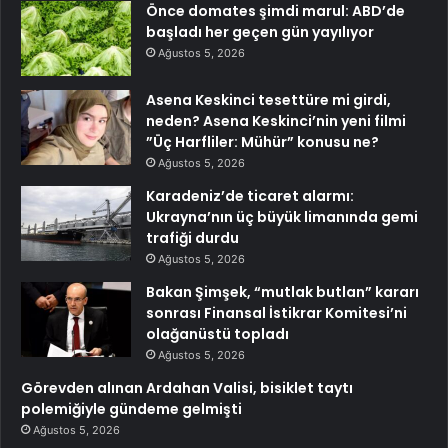
Önce domates şimdi marul: ABD’de
başladı her geçen gün yayılıyor
Ağustos 5, 2026
Asena Keskinci tesettüre mi girdi,
neden? Asena Keskinci’nin yeni filmi
”Üç Harfliler: Mühür” konusu ne?
Ağustos 5, 2026
Karadeniz’de ticaret alarmı:
Ukrayna’nın üç büyük limanında gemi
trafiği durdu
Ağustos 5, 2026
Bakan Şimşek, “mutlak butlan” kararı
sonrası Finansal İstikrar Komitesi’ni
olağanüstü topladı
Ağustos 5, 2026
Görevden alınan Ardahan Valisi, bisiklet taytı
polemiğiyle gündeme gelmişti
Ağustos 5, 2026