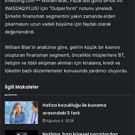
Investing.com — William Blair, Pazartesi günü ePlus inc
(NASDAQ:
PLUS
) için “Outperform” notunu yineledi.
Şirketin finansman segmentini yakın zamanda elden
çıkarmasını uzun vadeli büyüme için faydalı olarak
değerlendirdi.
William Blair’in analizine göre, gelirin küçük bir kısmını
oluşturan finansman segmenti, öncelikle müşterilere BT,
iletişim ve tıbbi ekipman alımları için kiralama, kredi ve
tüketim bazlı düzenlemeler konusunda yardımcı oluyordu.
İlgili Makaleler
Hafıza bozukluğu ile bunama
arasındaki 5 fark
Ağustos 4, 2026
Nothing, bazı küresel pazarlardan