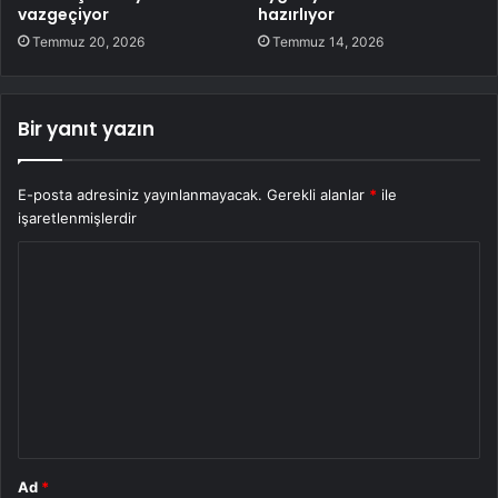
vazgeçiyor
hazırlıyor
Temmuz 20, 2026
Temmuz 14, 2026
Bir yanıt yazın
E-posta adresiniz yayınlanmayacak.
Gerekli alanlar
*
ile
işaretlenmişlerdir
Y
o
r
u
m
*
Ad
*