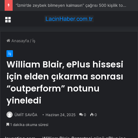
“İzmir’de zeybek bilmeyen kalmasın” çağrısı 500 kişilik topluluğa dönüştü
Menü
Anasayfa
/
İş
İş
William Blair, ePlus hissesi
için elden çıkarma sonrası
“outperform” notunu
yineledi
ÜMİT SAVĞA
Haziran 24, 2025
0
0
1 dakika okuma süresi