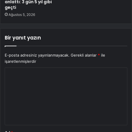
anlattı: 3 gün 5 yıl gibi
geçti
Ağustos 5, 2026
Bir yanıt yazın
E-posta adresiniz yayınlanmayacak.
Gerekli alanlar
*
ile
işaretlenmişlerdir
Y
o
r
u
m
*