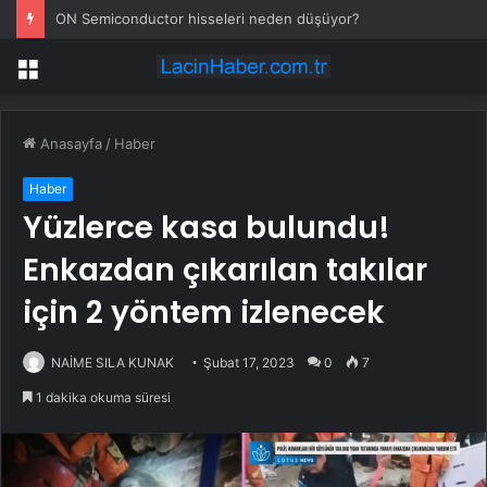
ON Semiconductor hisseleri neden düşüyor?
Menü
Anasayfa
/
Haber
Haber
Yüzlerce kasa bulundu!
Enkazdan çıkarılan takılar
için 2 yöntem izlenecek
NAİME SILA KUNAK
Şubat 17, 2023
0
7
1 dakika okuma süresi