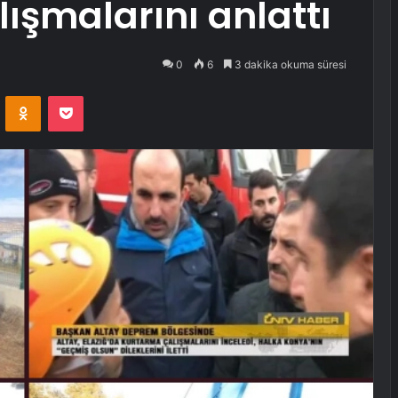
lışmalarını anlattı
0
6
3 dakika okuma süresi
VKontakte
Odnoklassniki
Pocket