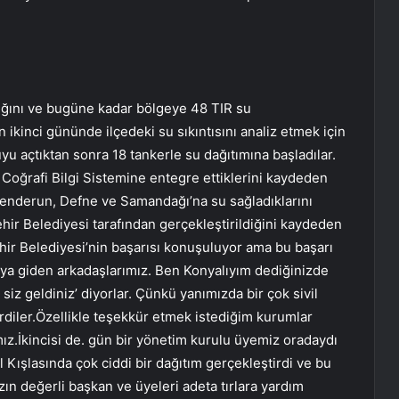
ştığını ve bugüne kadar bölgeye 48 TIR su
 ikinci gününde ilçedeki su sıkıntısını analiz etmek için
uyu açtıktan sonra 18 tankerle su dağıtımına başladılar.
 Coğrafi Bilgi Sistemine entegre ettiklerini kaydeden
skenderun, Defne ve Samandağı’na su sağladıklarını
hir Belediyesi tarafından gerçekleştirildiğini kaydeden
ir Belediyesi’nin başarısı konuşuluyor ama bu başarı
ya’ya giden arkadaşlarımız. Ben Konyalıyım dediğinizde
lk siz geldiniz’ diyorlar. Çünkü yanımızda bir çok sivil
erdiler.Özellikle teşekkür etmek istediğim kurumlar
ız.İkincisi de. gün bir yönetim kurulu üyemiz oradaydı
Kışlasında çok ciddi bir dağıtım gerçekleştirdi ve bu
ın değerli başkan ve üyeleri adeta tırlara yardım