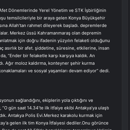
“Afet Dönemlerinde Yerel Yönetim ve STK İşbirliğinin
uşu temsilcileriyle bir araya gelen Konya Büyükşehir
ına Allah’tan rahmet dileyerek başladı. depremlerde
 şifalar. Merkez üssü Kahramanmaraş olan depremin
 anlatmak için doğru ifadenin yüzyılın felaketi olduğunu
aç asırlık bir afet. şiddetine, süresine, etkilerine, insan
 da, “Ender bir felaketle karşı karşıya kaldık. An
dı. Ağır moloz kaldırma, konteyner şehir kurma
n konaklamaları ve sosyal yaşamları devam ediyor” dedi.
yonun sağlandığını, ekiplerin yola çıktığını ve
“O gün saat 14.34’te ilk itfaiye ekibi Antakya’ya ulaştı
dık. Antakya Polis Evi.Merkez karakolu kurmak için
tay’a gelen ilk tim Konya İtfaiyesi dediler.Onu görünce