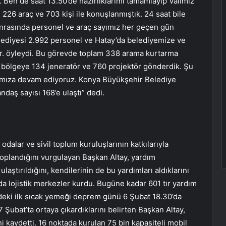
 Ben de saat 13.50’de hazırlıklarımı tamamlayıp Valimiz
 226 araç ve 703 kişi ile konuşlanmıştık. 24 saat bile
rasında personel ve araç sayımız her geçen gün
ediyesi 2.992 personel ve Hatay’da belediyemize ve
yor. öyleydi. Bu görevde toplam 338 arama kurtarma
çin bölgeye 134 jeneratör ve 760 projektör gönderdik. Şu
larımıza devam ediyoruz. Konya Büyükşehir Belediye
andaş sayısı 168’e ulaştı” dedi.
odalar ve sivil toplum kuruluşlarının katkılarıyla
oplandığını vurgulayan Başkan Altay, yardım
laştırıldığını, kendilerinin de bu yardımları aldıklarını
a lojistik merkezler kurdu. Bugüne kadar 601 tır yardım
edeki ilk sıcak yemeği deprem günü 6 Şubat 18.30’da
7 Şubat’ta ortaya çıkardıklarını belirten Başkan Altay,
kaydetti. 16 noktada kurulan 75 bin kapasiteli mobil