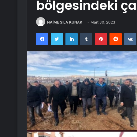
bölgesindeki ça
NAİME SILA KUNAK
Mart 30, 2023
Facebook
Twitter
LinkedIn
Tumblr
Pinterest
Reddit