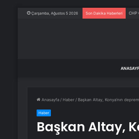
CHP G
Çarşamba, Ağustos 5 2026
Son Dakika Haberleri
ANASAY
Anasayfa
/
Haber
/
Başkan Altay, Konya’nın deprem b
Haber
Başkan Altay, 