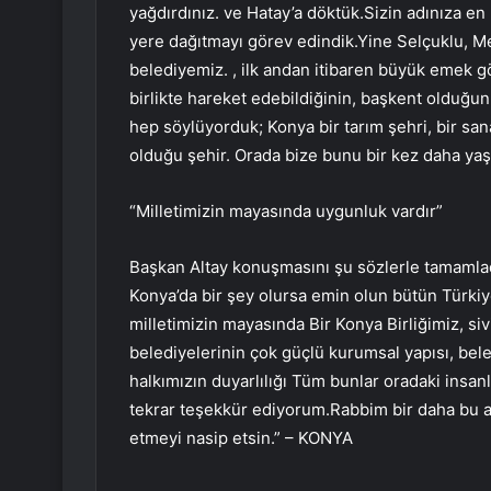
yağdırdınız. ve Hatay’a döktük.Sizin adınıza e
yere dağıtmayı görev edindik.Yine Selçuklu, M
belediyemiz. , ilk andan itibaren büyük emek gö
birlikte hareket edebildiğinin, başkent olduğ
hep söylüyorduk; Konya bir tarım şehri, bir sa
olduğu şehir. Orada bize bunu bir kez daha yaşa
“Milletimizin mayasında uygunluk vardır”
Başkan Altay konuşmasını şu sözlerle tamamlad
Konya’da bir şey olursa emin olun bütün Türkiye
milletimizin mayasında Bir Konya Birliğimiz, siv
belediyelerinin çok güçlü kurumsal yapısı, beled
halkımızın duyarlılığı Tüm bunlar oradaki insan
tekrar teşekkür ediyorum.Rabbim bir daha bu a
etmeyi nasip etsin.” – KONYA