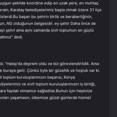
n uygun şekilde koordine edip en uzak yere, en muhtaç
eram, Karatay belediyelerimiz başta olmak üzere 31 ilçe
sterdi.Bu başarı bu şehrin birlik ve beraberliğinin,
unun, NG olduğunun belgesidir. ey şehir Daha önce de
nayi şehri ama aynı zamanda sivil toplumun en güçlü
ttınız” dedi.
ı: “Hatay’da deprem oldu ve biz görevlendirildik. Ama
 buraya gelir. Çünkü öyle bir güzellik ve hoşluk var ki.
il toplum kuruluşlarımızın başarısı, Konya
iyelerimiz ve sivil toplum kuruluşlarımızın iş birliği,
lara faydalı olmamızı sağladılar.Bunun için hepinize
cıları yaşamasın, ülkemize güzel günlerde hizmet