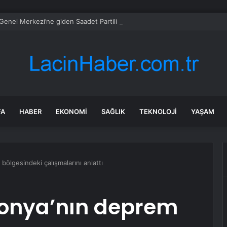
enel Merkezi’ne giden Saadet Partili vatandaşın videosu olay oldu
FA
HABER
EKONOMI
SAĞLIK
TEKNOLOJI
YAŞAM
ölgesindeki çalışmalarını anlattı
Konya’nın deprem