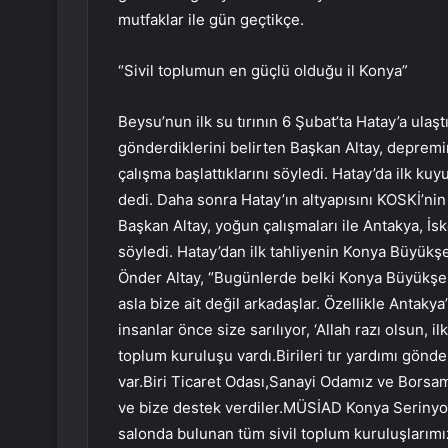
mutfaklar ile gün geçtikçe.
“Sivil toplumun en güçlü olduğu il Konya”
Beysu’nun ilk su tırının 6 Şubat’ta Hatay’a ula
gönderdiklerini belirten Başkan Altay, depremin
çalışma başlattıklarını söyledi. Hatay’da ilk kuy
dedi. Daha sonra Hatay’ın altyapısını KOSKİ’nin
Başkan Altay, yoğun çalışmaları ile Antakya, İ
söyledi. Hatay’dan ilk tahliyenin Konya Büyükşe
Önder Altay, “Bugünlerde belki Konya Büyükşeh
asla bize ait değil arkadaşlar. Özellikle Antak
insanlar önce size sarılıyor, ‘Allah razı olsun, i
toplum kuruluşu vardı.Birileri tır yardımı gönd
var.Biri Ticaret Odası,Sanayi Odamız ve Borsam
ve bize destek verdiler.MÜSİAD Konya Serinyol 
salonda bulunan tüm sivil toplum kuruluşlarımız