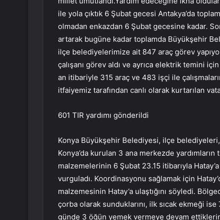
millet umutlandı.Yardım edeceğine ikna oldular.
ile yola çıktık 6 Şubat gecesi Antakya’da toplam
olmadan enkazdan 6 Şubat gecesine kadar. Son
artarak bugüne kadar toplamda Büyükşehir Bel
ilçe belediyelerimize ait 847 araç görev yapı
çalışanı görev aldı ve ayrıca elektrik temini i
an itibariyle 315 araç ve 483 işçi ile çalışma
itfaiyemiz tarafından canlı olarak kurtarılan vat
601 TIR yardımı gönderildi
Konya Büyükşehir Belediyesi, ilçe belediyeleri, 
Konya’da kurulan 3 ana merkezde yardımların t
malzemelerinin 6 Şubat 23.15 itibarıyla Hatay’a u
vurguladı. Koordinasyonu sağlamak için Hatay’d
malzemesinin Hatay’a ulaştığını söyledi. Bölg
çorba olarak sunduklarını, ilk sıcak ekmeği ise 
günde 3 öğün yemek vermeye devam ettiklerini 