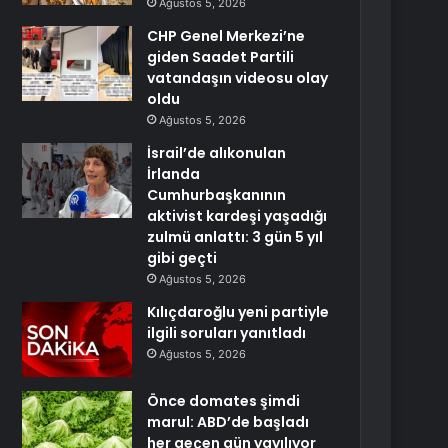
Ağustos 5, 2026
CHP Genel Merkezi’ne
giden Saadet Partili
vatandaşın videosu olay
oldu
Ağustos 5, 2026
İsrail’de alıkonulan
İrlanda
Cumhurbaşkanının
aktivist kardeşi yaşadığı
zulmü anlattı: 3 gün 5 yıl
gibi geçti
Ağustos 5, 2026
Kılıçdaroğlu yeni partiyle
ilgili soruları yanıtladı
Ağustos 5, 2026
Önce domates şimdi
marul: ABD’de başladı
her geçen gün yayılıyor