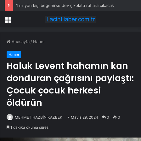
1 milyon kişi beğenirse dev çikolata raflara çıkacak
Menü
Anasayfa
/
Haber
Haber
Haluk Levent hahamın kan
donduran çağrısını paylaştı:
Çocuk çocuk herkesi
öldürün
MEHMET HAZBİN KAZBEK
Mayıs 29, 2024
0
0
1 dakika okuma süresi