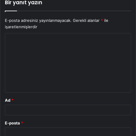
Bir yanıt yazın
E-posta adresiniz yayınlanmayacak.
Gerekli alanlar
*
ile
işaretlenmişlerdir
Y
o
r
u
m
*
Ad
*
E-posta
*