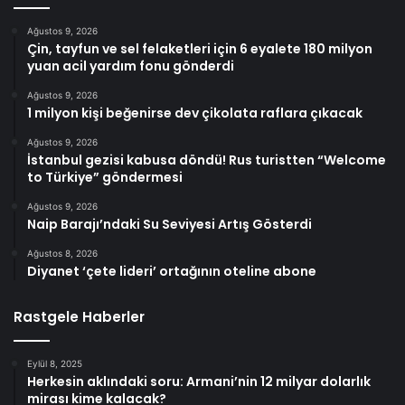
Ağustos 9, 2026
Çin, tayfun ve sel felaketleri için 6 eyalete 180 milyon
yuan acil yardım fonu gönderdi
Ağustos 9, 2026
1 milyon kişi beğenirse dev çikolata raflara çıkacak
Ağustos 9, 2026
İstanbul gezisi kabusa döndü! Rus turistten “Welcome
to Türkiye” göndermesi
Ağustos 9, 2026
Naip Barajı’ndaki Su Seviyesi Artış Gösterdi
Ağustos 8, 2026
Diyanet ‘çete lideri’ ortağının oteline abone
Rastgele Haberler
Eylül 8, 2025
Herkesin aklındaki soru: Armani’nin 12 milyar dolarlık
mirası kime kalacak?