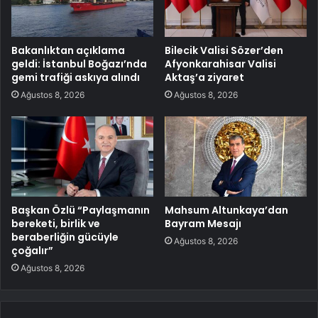
Bakanlıktan açıklama
Bilecik Valisi Sözer’den
geldi: İstanbul Boğazı’nda
Afyonkarahisar Valisi
gemi trafiği askıya alındı
Aktaş’a ziyaret
Ağustos 8, 2026
Ağustos 8, 2026
Başkan Özlü “Paylaşmanın
Mahsum Altunkaya’dan
bereketi, birlik ve
Bayram Mesajı
beraberliğin gücüyle
Ağustos 8, 2026
çoğalır”
Ağustos 8, 2026