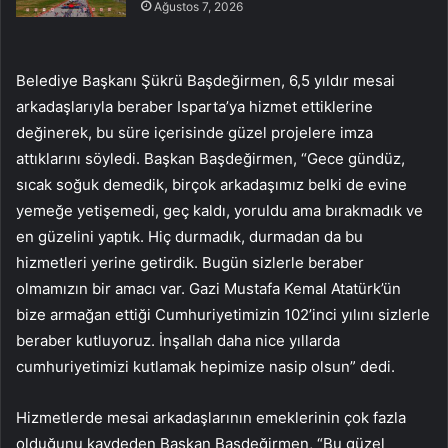
Ağustos 7, 2026
Belediye Başkanı Şükrü Başdeğirmen, 6,5 yıldır mesai
arkadaşlarıyla beraber Isparta’ya hizmet ettiklerine
değinerek, bu süre içerisinde güzel projelere imza
attıklarını söyledi. Başkan Başdeğirmen, “Gece gündüz,
sıcak soğuk demedik, birçok arkadaşımız belki de evine
yemeğe yetişemedi, geç kaldı, yoruldu ama bırakmadık ve
en güzelini yaptık. Hiç durmadık, durmadan da bu
hizmetleri yerine getirdik. Bugün sizlerle beraber
olmamızın bir amacı var. Gazi Mustafa Kemal Atatürk’ün
bize armağan ettiği Cumhuriyetimizin 102’inci yılını sizlerle
beraber kutluyoruz. İnşallah daha nice yıllarda
cumhuriyetimizi kutlamak hepimize nasip olsun” dedi.
Hizmetlerde mesai arkadaşlarının emeklerinin çok fazla
olduğunu kaydeden Başkan Başdeğirmen, “Bu güzel