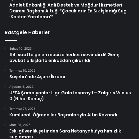
Adalet Bakanlığı Adli Destek ve Mağdur Hizmetleri
Dairesi Başkanı Altuğ: “Çocukların En Sık İşlediği Suç
‘Kasten Yaralama'”
Rastgele Haberler
Şubat 10, 2023
114. saatte gelen mucize herkesi sevindirdi! Genç
avukat alkışlarla enkazdan çıkarıldı
Temmuz 10, 2025
Suşehri’nde Aşure İkramı
Ağustos 5, 2023
UEFA Şampiyonlar Ligi: Galatasaray 1 – Zalgiris Vilnius
0 (Nihai Sonuç)
Temmuz 27, 2025
Kumlucalı Öğrenciler Başarılarıyla Altın Kazandı
Mart 26, 2026
Eski güvenlik şefinden Sara Netanyahu’ya hırsızlık
suçlaması