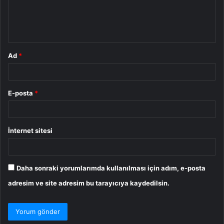
m
*
Ad
*
E-posta
*
İnternet sitesi
Daha sonraki yorumlarımda kullanılması için adım, e-posta
adresim ve site adresim bu tarayıcıya kaydedilsin.