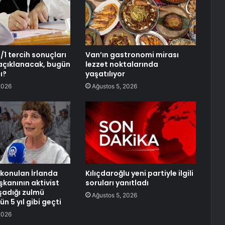
1 tercih sonuçları
Van’ın gastronomi mirası
açıklanacak, bugün
lezzet noktalarında
ı?
yaşatılıyor
2026
Ağustos 5, 2026
lıkonulan İrlanda
Kılıçdaroğlu yeni partiyle ilgili
anının aktivist
soruları yanıtladı
şadığı zulmü
Ağustos 5, 2026
ün 5 yıl gibi geçti
2026