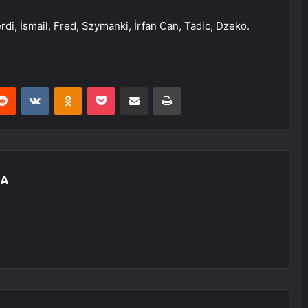
rdi, İsmail, Fred, Szymanki, İrfan Can, Tadic, Dzeko.
erest
Reddit
VKontakte
Odnoklassniki
Pocket
E-Posta ile paylaş
Yazdır
YA