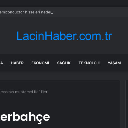
emiconductor hisseleri neden düşüyor?
FA
HABER
EKONOMI
SAĞLIK
TEKNOLOJI
YAŞAM
asının muhtemel ilk 11’leri
nerbahçe