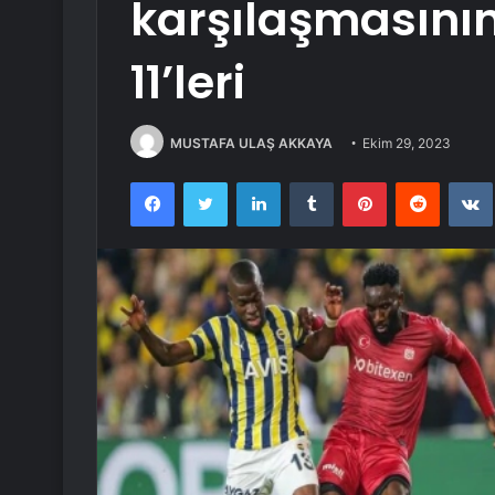
karşılaşmasını
11’leri
MUSTAFA ULAŞ AKKAYA
Ekim 29, 2023
Facebook
Twitter
LinkedIn
Tumblr
Pinterest
Reddit