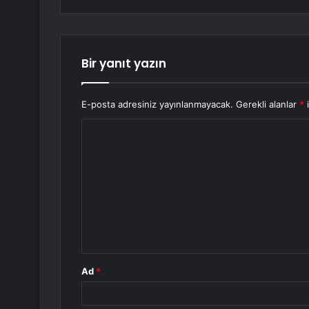
Bir yanıt yazın
E-posta adresiniz yayınlanmayacak.
Gerekli alanlar
*
i
Y
o
r
u
m
*
Ad
*