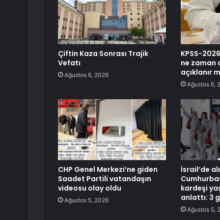
Çiftin Kaza Sonrası Trajik
KPSS-2026/
Vefatı
ne zaman 
açıklanır m
Ağustos 6, 2026
Ağustos 6, 
CHP Genel Merkezi’ne giden
İsrail’de a
Saadet Partili vatandaşın
Cumhurbaşk
videosu olay oldu
kardeşi ya
anlattı: 3 g
Ağustos 5, 2026
Ağustos 5, 