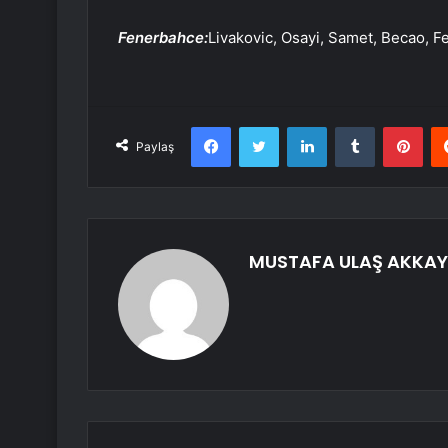
Fenerbahce:
Livakovic, Osayi, Samet, Becao, Fe
Facebook
Twitter
LinkedIn
Tumblr
Pint
Paylaş
MUSTAFA ULAŞ AKKA