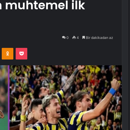
n muhtemel ilk
0
4
Bir dakikadan az
VKontakte
Odnoklassniki
Pocket