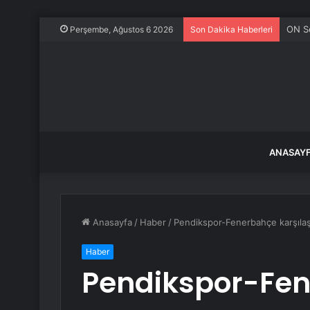
ON S
Perşembe, Ağustos 6 2026
Son Dakika Haberleri
ANASAY
Anasayfa
/
Haber
/
Pendikspor-Fenerbahçe karşılaşm
Haber
Pendikspor-Fe